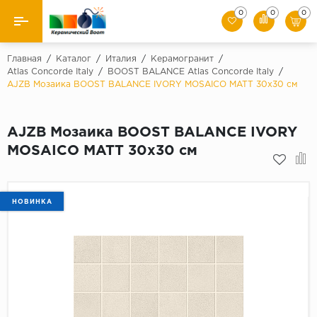
0
0
0
Назад
Главная
/
Каталог
/
Италия
/
Керамогранит
/
Atlas Concorde Italy
/
BOOST BALANCE Atlas Concorde Italy
/
AJZB Мозаика BOOST BALANCE IVORY MOSAICO MATT 30x30 см
Производители
Керамическая плитка
AJZB Мозаика BOOST BALANCE IVORY
MOSAICO MATT 30x30 см
Керамогранит
Мозаики
НОВИНКА
Искусственный камень
Клинкер