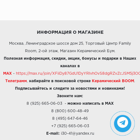
ИНФОРМАЦИЯ О МАГАЗИНЕ
Москва, Ленинградское шоссе дом 25, Торговый Центр Family
Room, 2-ой этаж, Магазин Керамический Бум.
Полезная информация, скидки, акции, бонусы и подарки в Наших
каналах в
MAX
-
https://max.ru/join/XFiiDy87GdU1DyYRlvhOvS8dgRZvZcJSM5j
Телеграмм
,
набирайте в поисковой строке
Керамический BOOM
.
Подписывайтесь и следите за новостями и новинками!
Звоните нам:
8 (925) 665-06-03
-
можно написать в MAX
8 (800) 600-48-49
8 (495) 647-64-46
+7 (925) 665-06-03
E-mail:
i30-41@yandex.ru