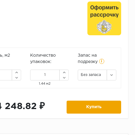
, м2
Количество
Запас на
i
упаковок:
подрезку
Без запаса
1.44 м2
4 248.82 ₽
Купить