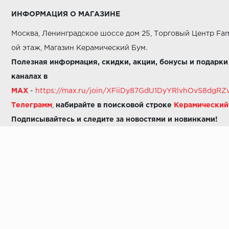
ИНФОРМАЦИЯ О МАГАЗИНЕ
Москва, Ленинградское шоссе дом 25, Торговый Центр Fam
ой этаж, Магазин Керамический Бум.
Полезная информация, скидки, акции, бонусы и подарки
каналах в
MAX
-
https://max.ru/join/XFiiDy87GdU1DyYRlvhOvS8dg
Телеграмм
,
набирайте в поисковой строке
Керамически
Подписывайтесь и следите за новостями и новинками!
Звоните нам:
8 (925) 665-06-03
-
можно написать в MAX
8 (800) 600-48-49
8 (495) 647-64-46
+7 (925) 665-06-03
E-mail:
i30-41@yandex.ru