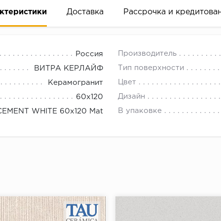
ктеристики
Доставка
Рассрочка и кредитова
Производитель
Россия
Тип поверхности
ВИТРА КЕРЛАЙФ
Цвет
Керамогранит
Дизайн
60x120
вание деньгами
В упаковке
CEMENT WHITE 60x120 Mat
ам за 2 минуты прямо в форме заявки на той же страни
ине, на встрече с представителем или по СМС
рок предоставления рассрочки от 3 до 10 месяцев