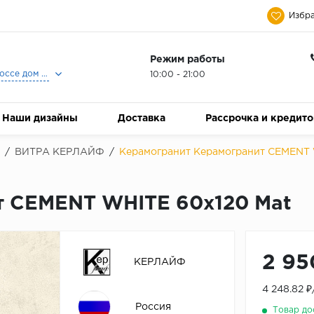
Избра
Режим работы
Москва, Ленинградское шоссе дом 25, Торговый Центр Family Room, 2-ой этаж, Магазин Керамический Бум.
10:00 - 21:00
Наши дизайны
Доставка
Рассрочка и кредит
/
ВИТРА КЕРЛАЙФ
/
Керамогранит Керамогранит CEMENT 
т CEMENT WHITE 60x120 Mat
2 95
КЕРЛАЙФ
4 248.82 
Россия
Товар до