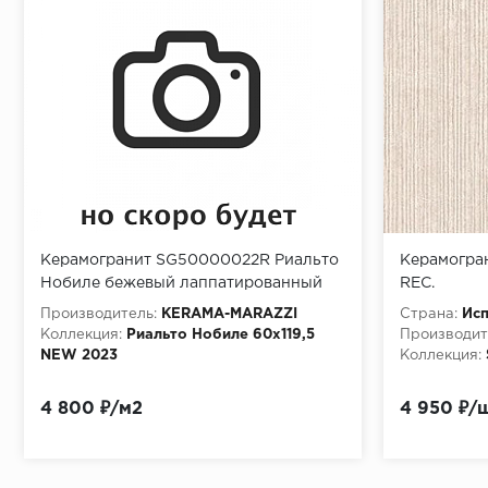
Керамогранит SG50000022R Риальто
Керамогра
Нобиле бежевый лаппатированный
REC.
обрезной 60х119,5
Производитель:
KЕRАМА-МАRАZZI
Страна:
Ис
(1,434м2/51,624м2/36уп)
Коллекция:
Риальто Нобиле 60х119,5
Производит
NEW 2023
Коллекция:
4 800 ₽/м2
4 950 ₽/