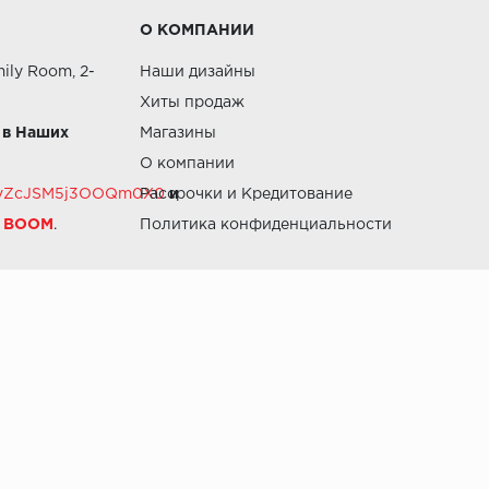
О КОМПАНИИ
ily Room, 2-
Наши дизайны
Хиты продаж
 в Наших
Магазины
О компании
RZvZcJSM5j3OOQm0X0
Рассрочки и Кредитование
и
й BOOM
.
Политика конфиденциальности