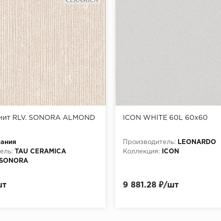
нит RLV. SONORA ALMOND
ICON WHITE 60L 60x60
пания
Производитель:
LEONARDO
ель:
TAU CERAMICA
Коллекция:
ICON
SONORA
шт
9 881.28 ₽/шт