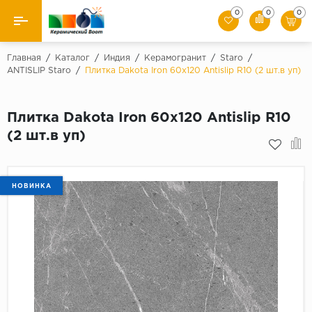
0
0
0
Назад
Главная
/
Каталог
/
Индия
/
Керамогранит
/
Staro
/
ANTISLIP Staro
/
Плитка Dakota Iron 60x120 Antislip R10 (2 шт.в уп)
Производители
Плитка Dakota Iron 60x120 Antislip R10
Керамическая плитка
(2 шт.в уп)
Керамогранит
Мозаики
НОВИНКА
Искусственный камень
Клинкер