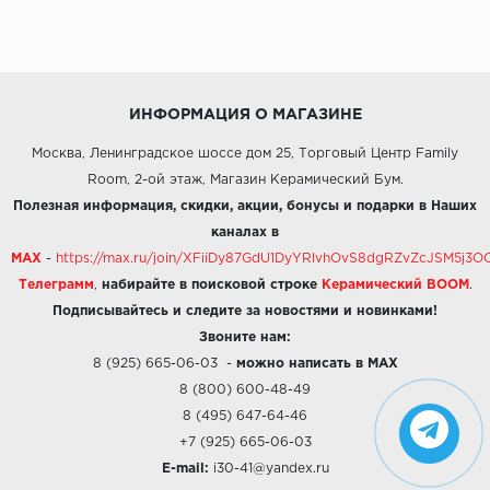
ИНФОРМАЦИЯ О МАГАЗИНЕ
Москва, Ленинградское шоссе дом 25, Торговый Центр Family
Room, 2-ой этаж, Магазин Керамический Бум.
Полезная информация, скидки, акции, бонусы и подарки в Наших
каналах в
MAX
-
https://max.ru/join/XFiiDy87GdU1DyYRlvhOvS8dgRZvZcJSM5j
Телеграмм
,
набирайте в поисковой строке
Керамический BOOM
.
Подписывайтесь и следите за новостями и новинками!
Звоните нам:
8 (925) 665-06-03
-
можно написать в MAX
8 (800) 600-48-49
8 (495) 647-64-46
+7 (925) 665-06-03
E-mail:
i30-41@yandex.ru