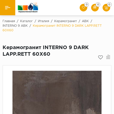
0
0
0
Назад
Главная
/
Каталог
/
Италия
/
Керамогранит
/
ABK
/
INTERNO 9 ABK
/
Керамогранит INTERNO 9 DARK LAPP.RETT
60X60
Производители
Керамическая плитка
Керамогранит INTERNO 9 DARK
LAPP.RETT 60X60
Керамогранит
Мозаики
Искусственный камень
Клинкер