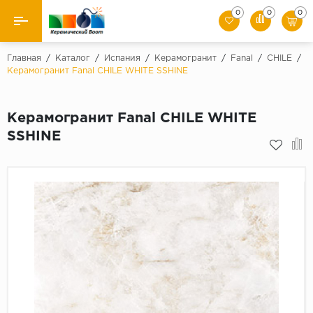
0
0
0
Назад
Главная
/
Каталог
/
Испания
/
Керамогранит
/
Fanal
/
CHILE
/
Керамогранит Fanal CHILE WHITE SSHINE
Производители
Керамогранит Fanal CHILE WHITE
Керамическая плитка
SSHINE
Керамогранит
Мозаики
Искусственный камень
Клинкер