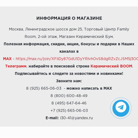
ИНФОРМАЦИЯ О МАГАЗИНЕ
Москва, Ленинградское шоссе дом 25, Торговый Центр Family
Room, 2-ой этаж, Магазин Керамический Бум.
Полезная информация, скидки, акции, бонусы и подарки в Наших
каналах в
MAX
-
https://max.ru/join/XFiiDy87GdU1DyYRlvhOvS8dgRZvZcJSM5j
Телеграмм
,
набирайте в поисковой строке
Керамический BOOM
.
Подписывайтесь и следите за новостями и новинками!
Звоните нам:
8 (925) 665-06-03
-
можно написать в MAX
8 (800) 600-48-49
8 (495) 647-64-46
+7 (925) 665-06-03
E-mail:
i30-41@yandex.ru
О КОМПАНИИ