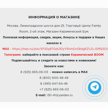
ИНФОРМАЦИЯ О МАГАЗИНЕ
Москва, Ленинградское шоссе дом 25, Торговый Центр Family
Room, 2-ой этаж, Магазин Керамический Бум.
Полезная информация, скидки, акции, бонусы и подарки в Наших
каналах в
MAX
-
https://max.ru/join/XFiiDy87GdU1DyYRlvhOvS8dgRZvZcJSM5j
Телеграмм
,
набирайте в поисковой строке
Керамический BOOM
.
Подписывайтесь и следите за новостями и новинками!
Звоните нам:
8 (925) 665-06-03
-
можно написать в MAX
8 (800) 600-48-49
8 (495) 647-64-46
+7 (925) 665-06-03
E-mail:
i30-41@yandex.ru
О КОМПАНИИ