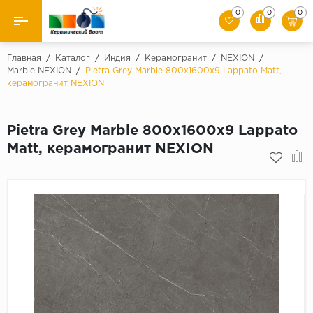
0
0
0
Назад
Главная
/
Каталог
/
Индия
/
Керамогранит
/
NEXION
/
Marble NEXION
/
Pietra Grey Marble 800х1600х9 Lappato Matt,
керамогранит NEXION
Производители
Керамическая плитка
Pietra Grey Marble 800х1600х9 Lappato
Matt, керамогранит NEXION
Керамогранит
Мозаики
Искусственный камень
Клинкер