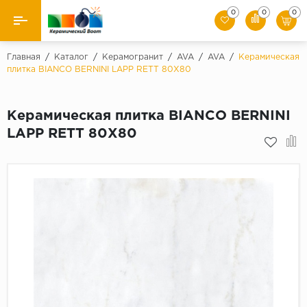
0
0
0
Назад
Главная
/
Каталог
/
Керамогранит
/
AVA
/
AVA
/
Керамическая
плитка BIANCO BERNINI LAPP RETT 80X80
Производители
Керамическая плитка BIANCO BERNINI
Керамическая плитка
LAPP RETT 80X80
Керамогранит
Мозаики
Искусственный камень
Клинкер