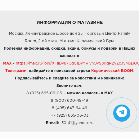
ИНФОРМАЦИЯ О МАГАЗИНЕ
Москва, Ленинградское шоссе дом 25, Торговый Центр Family
Room, 2-ой этаж, Магазин Керамический Бум.
Полезная информация, скидки, акции, бонусы и подарки в Наших
каналах в
MAX
-
https://max.ru/join/XFiiDy87GdU1DyYRlvhOvS8dgRZvZcJSM5j
Телеграмм
,
набирайте в поисковой строке
Керамический BOOM
.
Подписывайтесь и следите за новостями и новинками!
Звоните нам:
8 (925) 665-06-03
-
можно написать в MAX
8 (800) 600-48-49
8 (495) 647-64-46
+7 (925) 665-06-03
E-mail:
i30-41@yandex.ru
О КОМПАНИИ