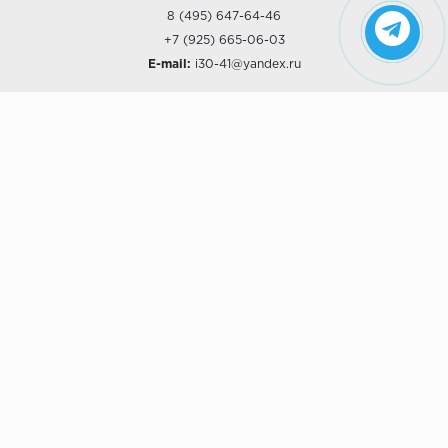
8 (495) 647-64-46
+7 (925) 665-06-03
E-mail:
i30-41@yandex.ru
О КОМПАНИИ
Наши дизайны
Хиты продаж
Магазины
О компании
Рассрочки и Кредитование
Политика конфиденциальности
ПОКУПАТЕЛЯМ
Доставка
Самовывоз
Возврат