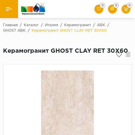
0
0
0
Назад
Главная
/
Каталог
/
Италия
/
Керамогранит
/
ABK
/
GHOST ABK
/
Керамогранит GHOST CLAY RET 30X60
Производители
Керамогранит GHOST CLAY RET 30X60
Керамическая плитка
Керамогранит
Мозаики
Искусственный камень
Клинкер