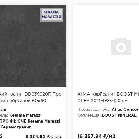
кий гранит DD639920R Про
AH4A КерГранит BOOST M
ный обрезной 60x60
GREY 20MM 60x120 см
2/30уп)
сия
Производитель:
Atlas Concor
ель:
Kerama Marazzi
Коллекция:
BOOST MINERAL
ПРО ФЬЮЧЕ Kerama Marazzi
Керамогранит
2
16 357.84 ₽/м2
5 934.60 ₽
/упак.