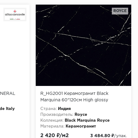
ROYCE
INERAL
R_HG2001 Керамогранит Black
Marquina 60*120см High glossy
1,44м2(R_HG2001)
de Italy
Страна:
Индия
Производитель:
Royce
Коллекция:
Black Marquina Royce
Материала:
Керамогранит
2 420 ₽/м2
3 484.80 ₽
/упак.