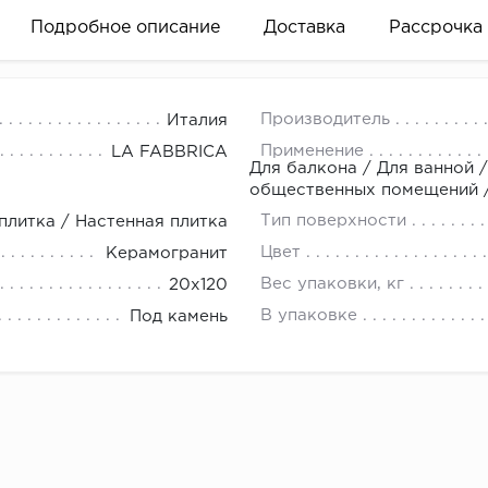
Подробное описание
Доставка
Рассрочка
20 итальянской фабрики LA FABBRICA Ceramiche c эфф
Производитель
Италия
я поверхность. Продается квадратными метрами кратно 
Применение
LA FABBRICA
Для балкона / Для ванной /
общественных помещений / 
Тип поверхности
плитка / Настенная плитка
вание деньгами
Цвет
Керамогранит
Вес упаковки, кг
20x120
ам за 2 минуты прямо в форме заявки на той же страни
В упаковке
Под камень
ине, на встрече с представителем или по СМС
рок предоставления рассрочки от 3 до 10 месяцев