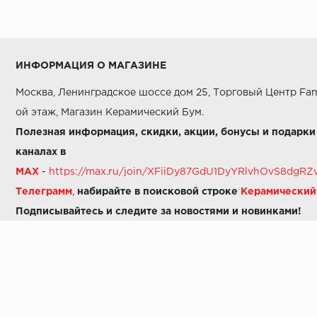
ИНФОРМАЦИЯ О МАГАЗИНЕ
Москва, Ленинградское шоссе дом 25, Торговый Центр Fam
ой этаж, Магазин Керамический Бум.
Полезная информация, скидки, акции, бонусы и подарки
каналах в
MAX
-
https://max.ru/join/XFiiDy87GdU1DyYRlvhOvS8dg
Телеграмм
,
набирайте в поисковой строке
Керамически
Подписывайтесь и следите за новостями и новинками!
Звоните нам:
8 (925) 665-06-03
-
можно написать в MAX
8 (800) 600-48-49
8 (495) 647-64-46
+7 (925) 665-06-03