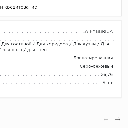
 и кредитование
ектом дерева. Серо-бежевого цвета.
LA FABBRICA
упаковкам
 Для гостиной / Для коридора / Для кухни / Для
для пола / для стен
Лаппатированная
Серо-бежевый
26,76
це
5 шт