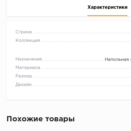
Характеристики
Керамический гранит KAURI AWANUI NAT RETT 20X1
Страна
Предназначен для укладки на пол и стены. Матова
Коллекция
Назначение
Напольная 
Рассрочка беспроцентная: вы не платите за пользо
Материала
Высокая вероятность одобрения: до 95%
Размер
Быстрое рассмотрение: решение от банка придет в
Дизайн
Подписание договора доступным способом: в магаз
Одобрение за 1-2 минуты
Срок предоставления кредита от 3 до 36 месяцев С
Достаточно только паспорта
Похожие товары