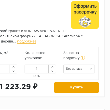
ский гранит KAURI AWANUI NAT RETT
альянской фабрики LA FABBRICA Ceramiche c
ерева....
подробнее
, м2
Количество
Запас на
i
упаковок:
подрезку
Без запаса
1.2 м2
11 223.29 ₽
Купить