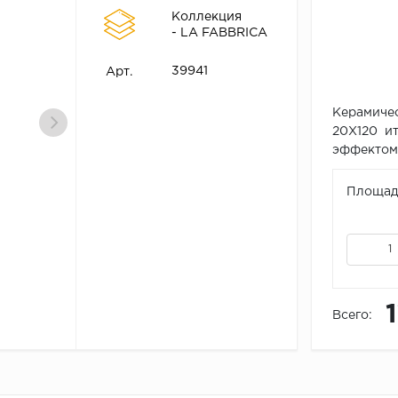
Коллекция
- LA FABBRICA
39941
Арт.
Керамиче
20X120 ит
эффектом д
Площадь
Всего: