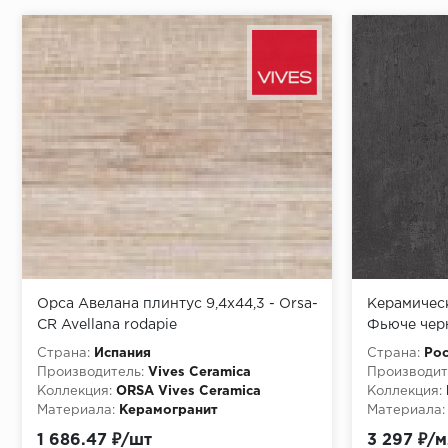
Орса Авелана плинтус 9,4х44,3 - Orsa-
Керамичес
CR Avellana rodapie
Фьюче чер
(1,8м2/54м
Страна:
Испания
Страна:
Рос
Производитель:
Vives Ceramica
Производит
Коллекция:
ORSA Vives Ceramica
Коллекция:
Материала:
Керамогранит
Материала:
1 686.47 ₽/шт
3 297 ₽/м