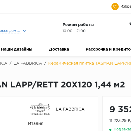
Избра
Режим работы
Москва, Ленинградское шоссе дом 25, Торговый Центр Family Room, 2-ой этаж, Магазин Керамический Бум.
10:00 - 21:00
Наши дизайны
Доставка
Рассрочка и кредит
ICA
/
LA FABBRICA
/
Керамическая плитка TASMAN LAPP/RE
N LAPP/RETT 20X120 1,44 м2
9 35
LA FABBRICA
11 223.29 
Италия
Под зака