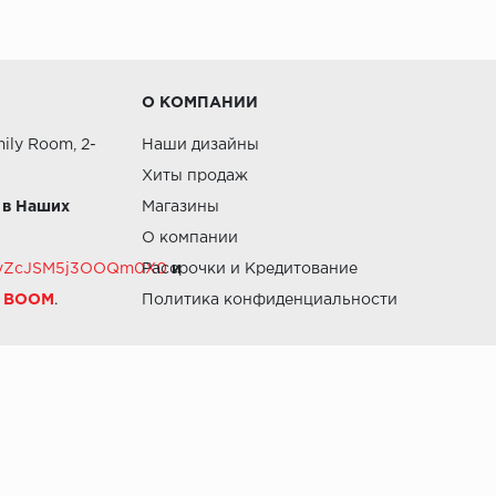
О КОМПАНИИ
ily Room, 2-
Наши дизайны
Хиты продаж
 в Наших
Магазины
О компании
RZvZcJSM5j3OOQm0X0
Рассрочки и Кредитование
и
й BOOM
.
Политика конфиденциальности