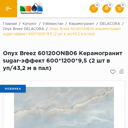
0
0
0
Назад
Главная
/
Каталог
/
Узбекистан
/
Керамогранит
/
DELACORA
/
Onyx Breez DELACORA
/
Onyx Breez 60120ONB06 Керамогранит
sugar-эффект 600*1200*9,5 (2 шт в уп/43,2 м в пал)
Производители
Керамическая плитка
Onyx Breez 60120ONB06 Керамогранит
sugar-эффект 600*1200*9,5 (2 шт в
Керамогранит
уп/43,2 м в пал)
Мозаики
Искусственный камень
НОВИНКА
Клинкер