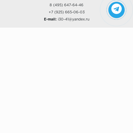
8 (495) 647-64-46
+7 (925) 665-06-03
E-mail:
i30-41@yandex.ru
О КОМПАНИИ
Наши дизайны
Хиты продаж
Магазины
О компании
Рассрочки и Кредитование
Политика конфиденциальности
ПОКУПАТЕЛЯМ
Доставка
Самовывоз
Возврат