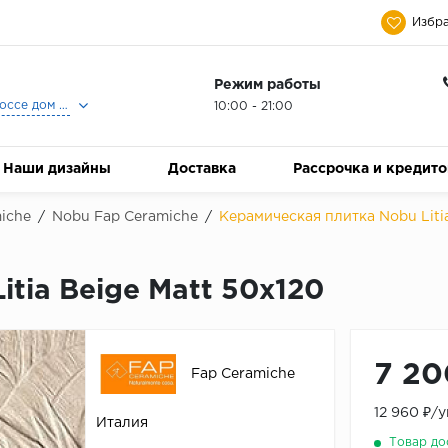
Избра
Режим работы
Москва, Ленинградское шоссе дом 25, Торговый Центр Family Room, 2-ой этаж, Магазин Керамический Бум.
10:00 - 21:00
Наши дизайны
Доставка
Рассрочка и кредит
iche
/
Nobu Fap Ceramiche
/
Керамическая плитка Nobu Litia
tia Beige Matt 50x120
7 20
Fap Ceramiche
12 960 ₽/
Италия
Товар до