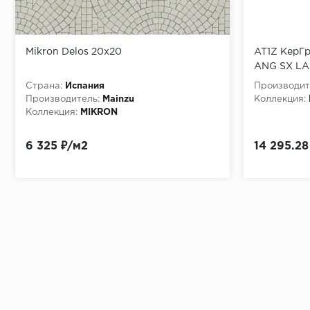
Mikron Delos 20х20
AT1Z КерГ
ANG SX LA
Страна:
Испания
Производит
Производитель:
Mainzu
Коллекция:
Коллекция:
MIKRON
6 325 ₽/м2
14 295.28