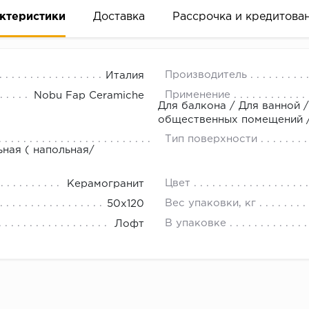
ктеристики
Доставка
Рассрочка и кредитова
Производитель
Италия
Применение
Nobu Fap Ceramiche
Для балкона / Для ванной /
общественных помещений / 
Тип поверхности
вание деньгами
ьная ( напольная/
Цвет
Керамогранит
ам за 2 минуты прямо в форме заявки на той же страни
Вес упаковки, кг
50x120
ине, на встрече с представителем или по СМС
В упаковке
Лофт
рок предоставления рассрочки от 3 до 10 месяцев