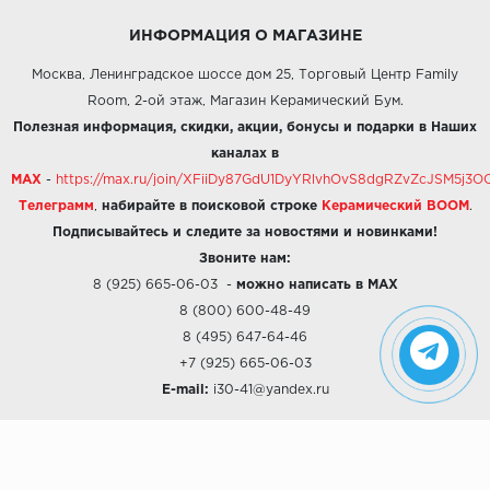
ИНФОРМАЦИЯ О МАГАЗИНЕ
Москва, Ленинградское шоссе дом 25, Торговый Центр Family
Room, 2-ой этаж, Магазин Керамический Бум.
Полезная информация, скидки, акции, бонусы и подарки в Наших
каналах в
MAX
-
https://max.ru/join/XFiiDy87GdU1DyYRlvhOvS8dgRZvZcJSM5j
Телеграмм
,
набирайте в поисковой строке
Керамический BOOM
.
Подписывайтесь и следите за новостями и новинками!
Звоните нам:
8 (925) 665-06-03
-
можно написать в MAX
8 (800) 600-48-49
8 (495) 647-64-46
+7 (925) 665-06-03
E-mail:
i30-41@yandex.ru
О КОМПАНИИ
Наши дизайны