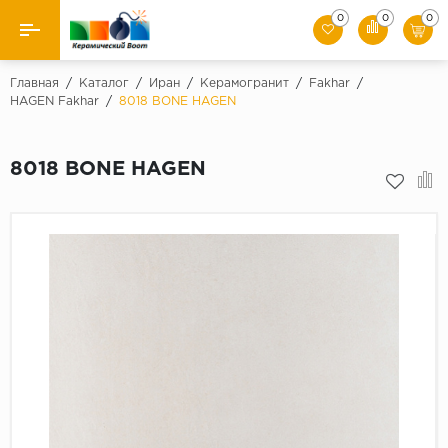
0
0
0
Назад
Главная
/
Каталог
/
Иран
/
Керамогранит
/
Fakhar
/
HAGEN Fakhar
/
8018 BONE HAGEN
Производители
8018 BONE HAGEN
Керамическая плитка
Керамогранит
Мозаики
Искусственный камень
Клинкер