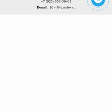
+7 (925) 665-06-03
E-mail:
i30-41@yandex.ru
О КОМПАНИИ
Наши дизайны
Хиты продаж
Магазины
О компании
Рассрочки и Кредитование
Политика конфиденциальности
ПОКУПАТЕЛЯМ
Доставка
Самовывоз
Возврат