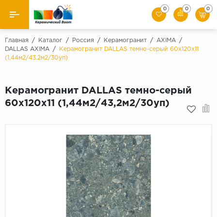
0
0
0
Назад
Главная
/
Каталог
/
Россия
/
Керамогранит
/
AXIMA
/
DALLAS AXIMA
/
Керамогранит DALLAS темно-серый 60х120х11
(1,44м2/43,2м2/30уп)
Производители
Керамическая плитка
Керамогранит DALLAS темно-серый
60х120х11 (1,44м2/43,2м2/30уп)
Керамогранит
Мозаики
Искусственный камень
Клинкер