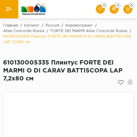
0
0
0
Назад
Главная
/
Каталог
/
Россия
/
Керамогранит
/
Atlas Concorde Russia
/
FORTE DEI MARMI Atlas Concorde Russia
/
610130005335 Плинтус FORTE DEI MARMI O DI CARAV BATTISCOPA
Производители
LAP 7,2x80 см
Керамическая плитка
610130005335 Плинтус FORTE DEI
Керамогранит
MARMI O DI CARAV BATTISCOPA LAP
7,2x80 см
Мозаики
Искусственный камень
Клинкер