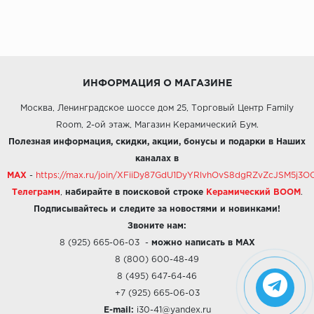
ИНФОРМАЦИЯ О МАГАЗИНЕ
Москва, Ленинградское шоссе дом 25, Торговый Центр Family
Room, 2-ой этаж, Магазин Керамический Бум.
Полезная информация, скидки, акции, бонусы и подарки в Наших
каналах в
MAX
-
https://max.ru/join/XFiiDy87GdU1DyYRlvhOvS8dgRZvZcJSM5j
Телеграмм
,
набирайте в поисковой строке
Керамический BOOM
.
Подписывайтесь и следите за новостями и новинками!
Звоните нам:
8 (925) 665-06-03
-
можно написать в MAX
8 (800) 600-48-49
8 (495) 647-64-46
+7 (925) 665-06-03
E-mail:
i30-41@yandex.ru