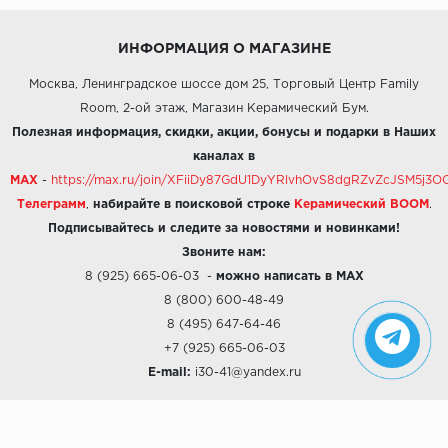
ИНФОРМАЦИЯ О МАГАЗИНЕ
Москва, Ленинградское шоссе дом 25, Торговый Центр Family
Room, 2-ой этаж, Магазин Керамический Бум.
Полезная информация, скидки, акции, бонусы и подарки в Наших
каналах в
MAX
-
https://max.ru/join/XFiiDy87GdU1DyYRlvhOvS8dgRZvZcJSM5j
Телеграмм
,
набирайте в поисковой строке
Керамический BOOM
.
Подписывайтесь и следите за новостями и новинками!
Звоните нам:
8 (925) 665-06-03
-
можно написать в MAX
8 (800) 600-48-49
8 (495) 647-64-46
+7 (925) 665-06-03
E-mail:
i30-41@yandex.ru
О КОМПАНИИ
Наши дизайны