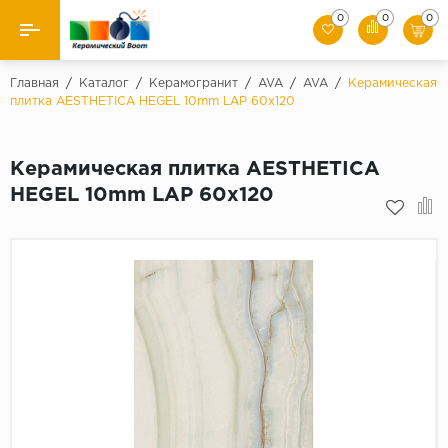
0
0
0
Назад
Главная
/
Каталог
/
Керамогранит
/
AVA
/
AVA
/
Керамическая
плитка AESTHETICA HEGEL 10mm LAP 60x120
Производители
Керамическая плитка AESTHETICA
Керамическая плитка
HEGEL 10mm LAP 60x120
Керамогранит
Мозаики
Искусственный камень
Клинкер