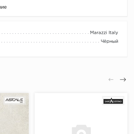
ние
Marazzi Italy
Чёрный
це