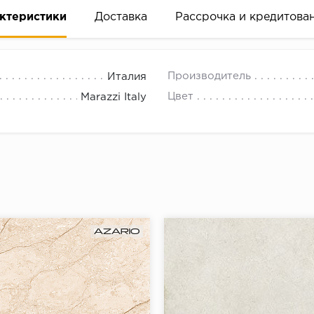
ктеристики
Доставка
Рассрочка и кредитова
Производитель
Италия
Цвет
Marazzi Italy
вание деньгами
ам за 2 минуты прямо в форме заявки на той же страни
ине, на встрече с представителем или по СМС
рок предоставления рассрочки от 3 до 10 месяцев