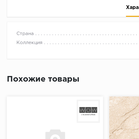
Хара
Страна
Коллекция
Рассрочка беспроцентная: вы не платите за пользо
Высокая вероятность одобрения: до 95%
Похожие товары
Быстрое рассмотрение: решение от банка придет в
Подписание договора доступным способом: в магаз
Одобрение за 1-2 минуты
Срок предоставления кредита от 3 до 36 месяцев С
Достаточно только паспорта