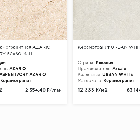
рамогранитная AZARIO
Керамогранит URBAN WHIT
RY 60х60 Matt
60M)
дия
Страна:
Испания
ель:
AZARIO
Производитель:
Ascale
ASPEN IVORY AZARIO
Коллекция:
URBAN WHITE
Керамогранит
Материала:
Керамогранит
2
12 333 ₽/м2
2 354.40 ₽
63 14
/упак.