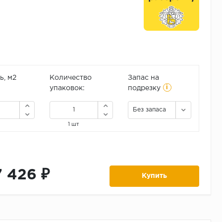
, м2
Количество
Запас на
i
упаковок:
подрезку
Без запаса
1 шт
7 426 ₽
Купить