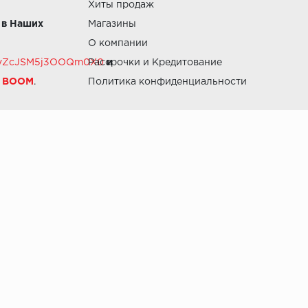
Хиты продаж
 в Наших
Магазины
О компании
RZvZcJSM5j3OOQm0X0
Рассрочки и Кредитование
и
й BOOM
.
Политика конфиденциальности