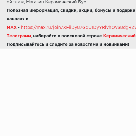
ой этаж, Магазин Керамический Бум.
Полезная информация, скидки, акции, бонусы и подарки
каналах в
MAX
-
https://max.ru/join/XFiiDy87GdU1DyYRlvhOvS8dg
Телеграмм
,
набирайте в поисковой строке
Керамически
Подписывайтесь и следите за новостями и новинками!
Звоните нам:
8 (925) 665-06-03
-
можно написать в MAX
8 (800) 600-48-49
8 (495) 647-64-46
+7 (925) 665-06-03
E-mail:
i30-41@yandex.ru