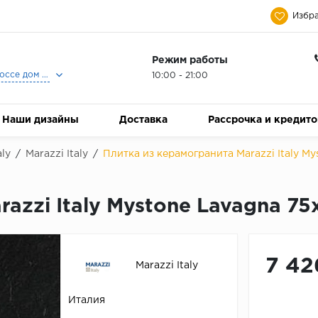
Избра
Режим работы
Москва, Ленинградское шоссе дом 25, Торговый Центр Family Room, 2-ой этаж, Магазин Керамический Бум.
10:00 - 21:00
Наши дизайны
Доставка
Рассрочка и кредит
aly
/
Marazzi Italy
/
Плитка из керамогранита Marazzi Italy 
razzi Italy Mystone Lavagna 7
7 42
Marazzi Italy
Италия