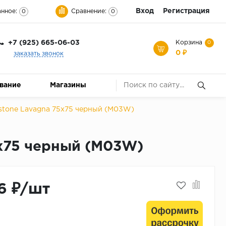
Вход
Регистрация
нное:
Сравнение:
0
0
+7 (925) 665-06-03
Корзина
0
0 ₽
заказать звонок
ование
Магазины
Mystone Lavagna 75x75 черный (M03W)
5x75 черный (M03W)
6 ₽/шт