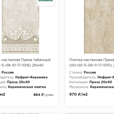
 настенная Преза табачный
Плитка настенная През
-5-08-10-17-1016) 20х40
(00-00-5-08-11-17-1015)
/64,8м2/54уп)
(1,2м2/64,8м2/54уп)
:
Россия
Страна:
Россия
одитель:
Нефрит-Керамика
Производитель:
Нефрит-
ция:
Преза 20х40
Коллекция:
Преза 20х40
ала:
Керамическая плитка
Материала:
Керамическа
/м2
970 ₽/м2
984 ₽
/упак.