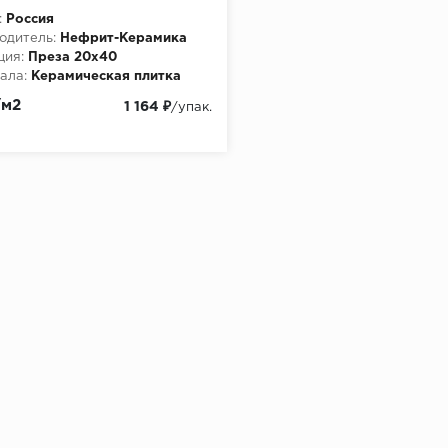
/64,8м2/54уп)
:
Россия
одитель:
Нефрит-Керамика
ция:
Преза 20х40
ала:
Керамическая плитка
/м2
1 164 ₽
/упак.