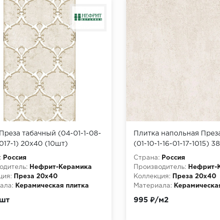
Преза табачный (04-01-1-08-
Плитка напольная През
017-1) 20х40 (10шт)
(01-10-1-16-01-17-1015) 3
(0,888м2/63,936м2/72уп
:
Россия
Страна:
Россия
одитель:
Нефрит-Керамика
Производитель:
Нефрит-
ция:
Преза 20х40
Коллекция:
Преза 20х40
ала:
Керамическая плитка
Материала:
Керамическа
/шт
995 ₽/м2