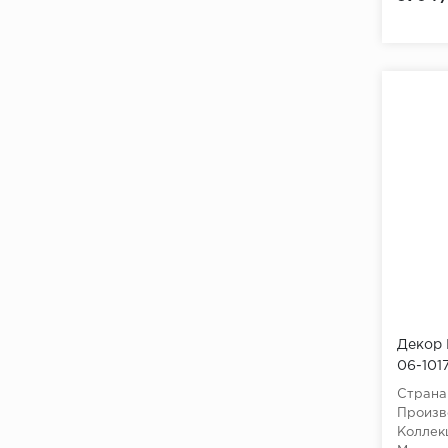
ABSOLUTE MARINER
ABSOLUTE STONE CERCOM
ABYSS
ABYSS APE Ceramica
ACATE 31.5х63 NEW 2024
ACCENT Ennface
ACCENT Eternal
ACIER STN CERAMICA
ACQUEFORTI COLLECTION
ADWA Gravita
Декор 
AESTHETICA
06-101
Страна
AESTHETICA - LA FAENZA
Произв
Коллек
AFFRESCATI REFIN