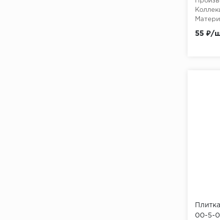
Произв
ALABASTER BLUEZONE
Коллек
Матери
ALABASTER ITC
55 ₽/
ALABASTRI DI REX
ALAMEDA Vives Ceramica
ALARCON Vives Ceramica
ALASKA
ALASKA Gravita
ALASKA Grespania
ALASKA PORCELANOSA
ALAVESA Ametis
ALBA
ALBA STONE PAMESA
Плитка
00-5-0
ALBERO 60x120