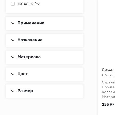
16040 Hafez
16043 Hafez
16058 Hafez
Применение
16082 Hafez
Назначение
2cm (60х60) LANDGRACE
2cm (60х120) Landgrace
Материала
3D Deco
3D WALL PLASTER
Декор 
Цвет
03-17-1
3WOOD
Страна
4D MARCA CORONA
Произв
Размер
Коллек
4EVER APAVISA
Матери
255 ₽
60x120 - ITACA