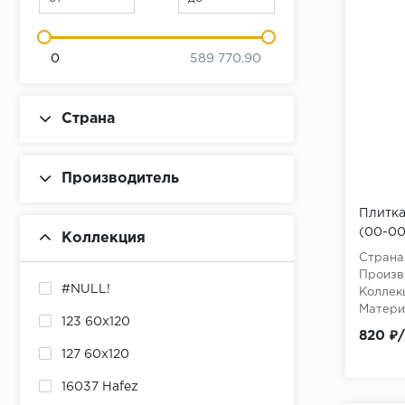
0
589 770.90
Страна
Производитель
Плитка
(00-00
Коллекция
(1,2м2
Страна
Произв
#NULL!
Коллек
Матери
123 60x120
820 ₽
127 60x120
16037 Hafez