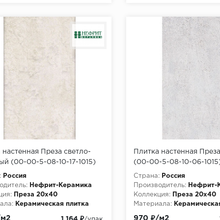
 настенная Преза светло-
Плитка настенная Преза
ый (00-00-5-08-10-17-1015)
(00-00-5-08-10-06-1015
(1,2м2/64,8м2/54уп)
(1,2м2/64,8м2/54уп)
:
Россия
Страна:
Россия
одитель:
Нефрит-Керамика
Производитель:
Нефрит-
ция:
Преза 20х40
Коллекция:
Преза 20х40
ала:
Керамическая плитка
Материала:
Керамическа
/м2
970 ₽/м2
1 164 ₽
/упак.