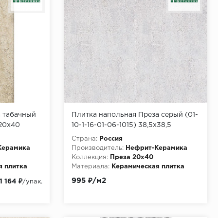
а табачный
Плитка напольная Преза серый (01-
 20х40
10-1-16-01-06-1015) 38,5х38,5
(0,888м2/63,936м2/72уп)
Страна:
Россия
Керамика
Производитель:
Нефрит-Керамика
Коллекция:
Преза 20х40
я плитка
Материала:
Керамическая плитка
995 ₽/м2
1 164 ₽
/упак.