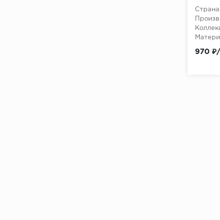
(1,2м2
Страна
ALBORAN BELLEZA
Произв
Коллек
ALBURY STN CERAMICA
Матери
ALCANTARA Vives Ceramica
970 ₽
ALCHEMY
ALCHEMY FLOOR Peronda
ALDANA El Molino
ALDER New Trend
ALESSANDRIA Prissmacer
ALEX
ALFA 60x60
ALICANTE 60x120
ALICANTE 60x60