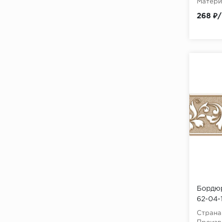
Матери
AFFRESCHI MARINER
268 ₽
AFION AZARIO
AGATE APE Ceramica
AGATE ITC
AGUAS Settecento
AGYARO ITC
AIRE Prissmacer
AITANA AZULIBER
AIX
AKARA Wood ITC
Бордюр
AKOYA
62-04-
AKOYA SANT'AGOSTINO
Страна