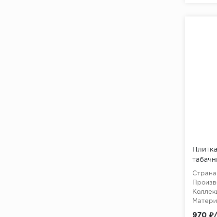
60x120 MATT+CARVING
60x120 NEBULA SERIES
60x120 SUGAR CARVING
60º WOW
65 PARALLELO
9CENTO KEOPE
9Cento
ABBEY STONE
ABK SENSI GEMS
Плитка
ABK SENSI UP
табачн
20х40 
Страна
ABSOLUTE Ceracasa
Произв
(Porcelanico)
Коллек
Матери
ABSOLUTE Ceracasa
970 ₽