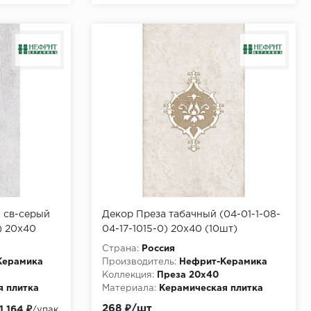
 св-серый
Декор Преза табачный (04-01-1-08-
) 20х40
04-17-1015-0) 20х40 (10шт)
Страна:
Россия
Керамика
Производитель:
Нефрит-Керамика
Коллекция:
Преза 20х40
я плитка
Материала:
Керамическая плитка
268 ₽/шт
1 164 ₽
/упак.