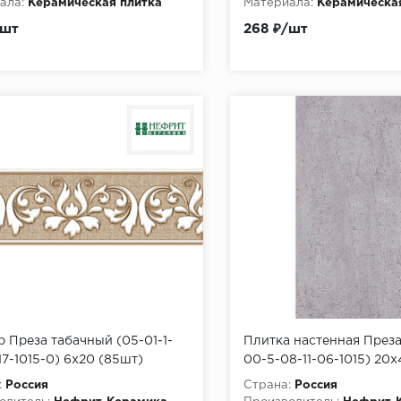
ала:
Керамическая плитка
Материала:
Керамическа
/шт
268 ₽/шт
 Преза табачный (05-01-1-
Плитка настенная Преза
17-1015-0) 6х20 (85шт)
00-5-08-11-06-1015) 20х
(1,2м2/64,8м2/54уп)
:
Россия
Страна:
Россия