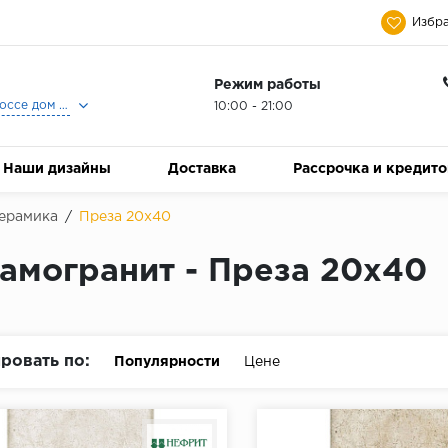
Избра
Режим работы
Москва, Ленинградское шоссе дом 25, Торговый Центр Family Room, 2-ой этаж, Магазин Керамический Бум.
10:00 - 21:00
Наши дизайны
Доставка
Рассрочка и кредит
ерамика
/
Преза 20х40
амогранит - Преза 20х40
ровать по:
Популярности
Цене