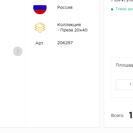
1 164 ₽/уп
Россия
Товар до
Коллекция
- Преза 20х40
206297
Арт.
Площадь
Всего: