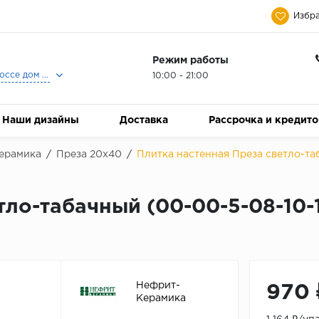
Избра
Режим работы
Москва, Ленинградское шоссе дом 25, Торговый Центр Family Room, 2-ой этаж, Магазин Керамический Бум.
10:00 - 21:00
Наши дизайны
Доставка
Рассрочка и кредит
ерамика
/
Преза 20х40
/
Плитка настенная Преза светло-таб
тло-табачный (00-00-5-08-10-
Нефрит-
970 
Керамика