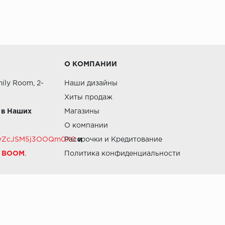
О КОМПАНИИ
ily Room, 2-
Наши дизайны
Хиты продаж
 в Наших
Магазины
О компании
RZvZcJSM5j3OOQm0X0
Рассрочки и Кредитование
и
й BOOM
.
Политика конфиденциальности