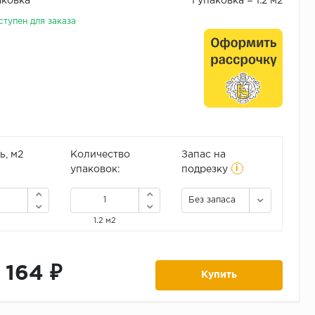
аковка
1 упаковка = 1.2 м2
ступен для заказа
, м2
Количество
Запас на
i
упаковок:
подрезку
Без запаса
1.2 м2
1 164 ₽
Купить