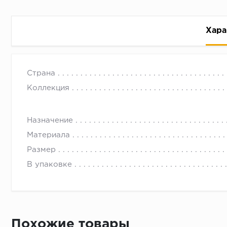
Хара
Страна
Коллекция
Назначение
Рассрочка беспроцентная: вы не платите за пользо
Материала
Высокая вероятность одобрения: до 95%
Размер
Быстрое рассмотрение: решение от банка придет в
В упаковке
Подписание договора доступным способом: в магаз
Одобрение за 1-2 минуты
Срок предоставления кредита от 3 до 36 месяцев С
Достаточно только паспорта
Похожие товары