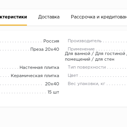
ктеристики
Доставка
Рассрочка и кредитова
Производитель
Россия
Применение
Преза 20х40
Для ванной / Для гостиной
помещений / для стен
Тип поверхности
Настенная плитка
вание деньгами
Цвет
Керамическая плитка
Вес упаковки, кг
20x40
ам за 2 минуты прямо в форме заявки на той же страни
15 шт
ине, на встрече с представителем или по СМС
рок предоставления рассрочки от 3 до 10 месяцев