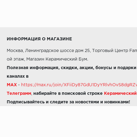
ИНФОРМАЦИЯ О МАГАЗИНЕ
Москва, Ленинградское шоссе дом 25, Торговый Центр Fam
ой этаж, Магазин Керамический Бум.
Полезная информация, скидки, акции, бонусы и подарки
каналах в
MAX
-
https://max.ru/join/XFiiDy87GdU1DyYRlvhOvS8dg
Телеграмм
,
набирайте в поисковой строке
Керамически
Подписывайтесь и следите за новостями и новинками!
Звоните нам:
8 (925) 665-06-03
-
можно написать в MAX
8 (800) 600-48-49
8 (495) 647-64-46