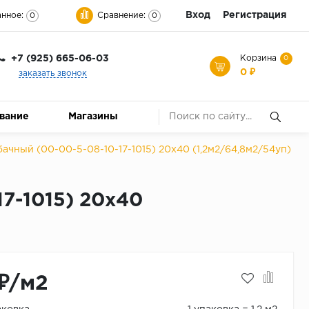
Вход
Регистрация
нное:
Сравнение:
0
0
+7 (925) 665-06-03
Корзина
0
0 ₽
заказать звонок
ование
Магазины
ачный (00-00-5-08-10-17-1015) 20х40 (1,2м2/64,8м2/54уп)
17-1015) 20х40
₽/м2