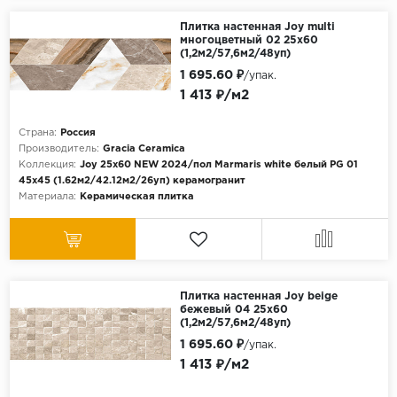
Плитка настенная Joy multi
многоцветный 02 25х60
(1,2м2/57,6м2/48уп)
1 695.60 ₽
/упак.
1 413 ₽/м2
Страна:
Россия
Производитель:
Gracia Ceramica
Коллекция:
Joy 25х60 NEW 2024/пол Marmaris white белый PG 01
45x45 (1.62м2/42.12м2/26уп) керамогранит
Материала:
Керамическая плитка
Плитка настенная Joy beige
бежевый 04 25х60
(1,2м2/57,6м2/48уп)
1 695.60 ₽
/упак.
1 413 ₽/м2