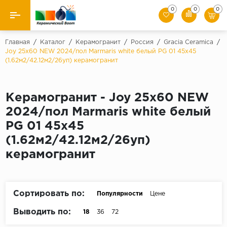
0
0
0
Назад
Главная
/
Каталог
/
Керамогранит
/
Россия
/
Gracia Ceramica
/
Joy 25х60 NEW 2024/пол Marmaris white белый PG 01 45x45
(1.62м2/42.12м2/26уп) керамогранит
Производители
Керамическая плитка
Керамогранит - Joy 25х60 NEW
Керамогранит
2024/пол Marmaris white белый
PG 01 45x45
Мозаики
(1.62м2/42.12м2/26уп)
керамогранит
Искусственный камень
Клинкер
Сортировать по:
Популярности
Цене
Выводить по:
18
36
72