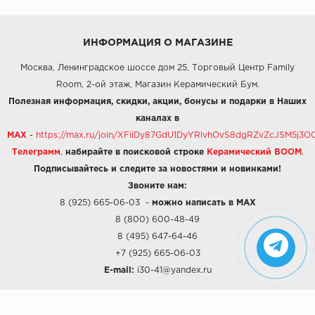
ИНФОРМАЦИЯ О МАГАЗИНЕ
Москва, Ленинградское шоссе дом 25, Торговый Центр Family
Room, 2-ой этаж, Магазин Керамический Бум.
Полезная информация, скидки, акции, бонусы и подарки в Наших
каналах в
MAX
-
https://max.ru/join/XFiiDy87GdU1DyYRlvhOvS8dgRZvZcJSM5j
Телеграмм
,
набирайте в поисковой строке
Керамический BOOM
.
Подписывайтесь и следите за новостями и новинками!
Звоните нам:
8 (925) 665-06-03
-
можно написать в MAX
8 (800) 600-48-49
8 (495) 647-64-46
+7 (925) 665-06-03
E-mail:
i30-41@yandex.ru
О КОМПАНИИ