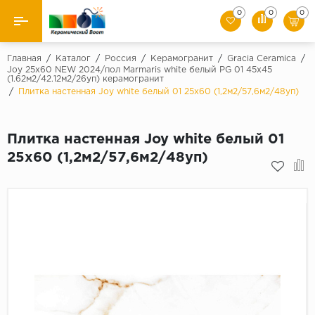
0
0
0
Назад
Главная
/
Каталог
/
Россия
/
Керамогранит
/
Gracia Ceramica
/
Joy 25х60 NEW 2024/пол Marmaris white белый PG 01 45x45
(1.62м2/42.12м2/26уп) керамогранит
Производители
/
Плитка настенная Joy white белый 01 25х60 (1,2м2/57,6м2/48уп)
Керамическая плитка
Плитка настенная Joy white белый 01
Керамогранит
25х60 (1,2м2/57,6м2/48уп)
Мозаики
Искусственный камень
Клинкер