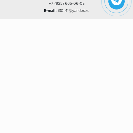
+7 (925) 665-06-03
E-mail:
i30-41@yandex.ru
О КОМПАНИИ
Наши дизайны
Хиты продаж
Магазины
О компании
Рассрочки и Кредитование
Политика конфиденциальности
ПОКУПАТЕЛЯМ
Доставка
Самовывоз
Возврат