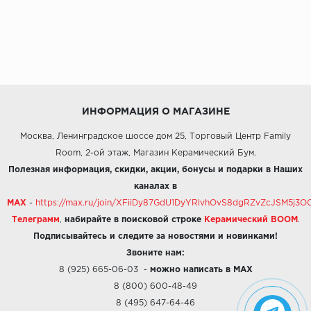
ИНФОРМАЦИЯ О МАГАЗИНЕ
Москва, Ленинградское шоссе дом 25, Торговый Центр Family
Room, 2-ой этаж, Магазин Керамический Бум.
Полезная информация, скидки, акции, бонусы и подарки в Наших
каналах в
MAX
-
https://max.ru/join/XFiiDy87GdU1DyYRlvhOvS8dgRZvZcJSM5j
Телеграмм
,
набирайте в поисковой строке
Керамический BOOM
.
Подписывайтесь и следите за новостями и новинками!
Звоните нам:
8 (925) 665-06-03
-
можно написать в MAX
8 (800) 600-48-49
8 (495) 647-64-46