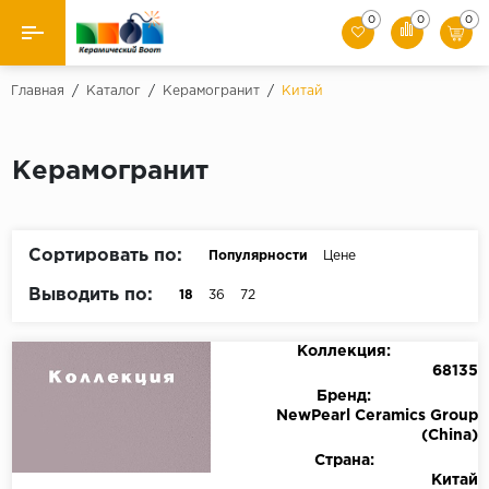
0
0
0
Назад
Главная
/
Каталог
/
Керамогранит
/
Китай
Производители
Керамогранит
Керамическая плитка
Керамогранит
Сортировать по:
Популярности
Цене
Мозаики
Выводить по:
18
36
72
Искусственный камень
Коллекция:
68135
Клинкер
Бренд:
NewPearl Ceramics Group
(China)
Страна:
Китай