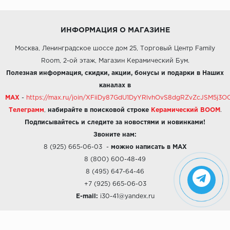
ИНФОРМАЦИЯ О МАГАЗИНЕ
Москва, Ленинградское шоссе дом 25, Торговый Центр Family
Room, 2-ой этаж, Магазин Керамический Бум.
Полезная информация, скидки, акции, бонусы и подарки в Наших
каналах в
MAX
-
https://max.ru/join/XFiiDy87GdU1DyYRlvhOvS8dgRZvZcJSM5j
Телеграмм
,
набирайте в поисковой строке
Керамический BOOM
.
Подписывайтесь и следите за новостями и новинками!
Звоните нам:
8 (925) 665-06-03
-
можно написать в MAX
8 (800) 600-48-49
8 (495) 647-64-46
+7 (925) 665-06-03
E-mail:
i30-41@yandex.ru
О КОМПАНИИ