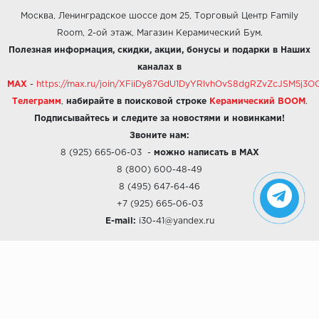
Москва, Ленинградское шоссе дом 25, Торговый Центр Family
Room, 2-ой этаж, Магазин Керамический Бум.
Полезная информация, скидки, акции, бонусы и подарки в Наших
каналах в
MAX
-
https://max.ru/join/XFiiDy87GdU1DyYRlvhOvS8dgRZvZcJSM5j
Телеграмм
,
набирайте в поисковой строке
Керамический BOOM
.
Подписывайтесь и следите за новостями и новинками!
Звоните нам:
8 (925) 665-06-03
-
можно написать в MAX
8 (800) 600-48-49
8 (495) 647-64-46
+7 (925) 665-06-03
E-mail:
i30-41@yandex.ru
О КОМПАНИИ
Наши дизайны
Хиты продаж
Магазины