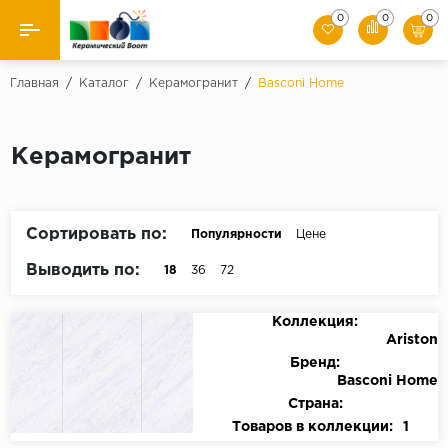
0
0
0
Назад
Главная
/
Каталог
/
Керамогранит
/
Basconi Home
Производители
Керамогранит
Керамическая плитка
Керамогранит
Сортировать по:
Популярности
Цене
Мозаики
Выводить по:
18
36
72
Искусственный камень
Коллекция:
Ariston
Клинкер
Бренд:
Basconi Home
Страна:
Товаров в коллекции:
1