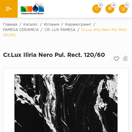
0
0
0
Назад
Главная
/
Каталог
/
Испания
/
Керамогранит
/
PAMESA CERAMICA
/
CR. LUX PAMESA
/
Cr.Lux Iliria Nero Pul. Rect.
120/60
Производители
Керамическая плитка
Cr.Lux Iliria Nero Pul. Rect. 120/60
Керамогранит
Мозаики
Искусственный камень
Клинкер