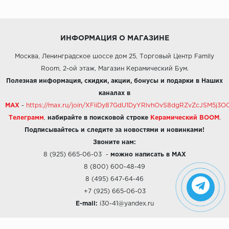
ИНФОРМАЦИЯ О МАГАЗИНЕ
Москва, Ленинградское шоссе дом 25, Торговый Центр Family
Room, 2-ой этаж, Магазин Керамический Бум.
Полезная информация, скидки, акции, бонусы и подарки в Наших
каналах в
MAX
-
https://max.ru/join/XFiiDy87GdU1DyYRlvhOvS8dgRZvZcJSM5j
Телеграмм
,
набирайте в поисковой строке
Керамический BOOM
.
Подписывайтесь и следите за новостями и новинками!
Звоните нам:
8 (925) 665-06-03
-
можно написать в MAX
8 (800) 600-48-49
8 (495) 647-64-46
+7 (925) 665-06-03
E-mail:
i30-41@yandex.ru
О КОМПАНИИ