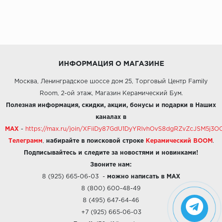
ИНФОРМАЦИЯ О МАГАЗИНЕ
Москва, Ленинградское шоссе дом 25, Торговый Центр Family
Room, 2-ой этаж, Магазин Керамический Бум.
Полезная информация, скидки, акции, бонусы и подарки в Наших
каналах в
MAX
-
https://max.ru/join/XFiiDy87GdU1DyYRlvhOvS8dgRZvZcJSM5j
Телеграмм
,
набирайте в поисковой строке
Керамический BOOM
.
Подписывайтесь и следите за новостями и новинками!
Звоните нам:
8 (925) 665-06-03
-
можно написать в MAX
8 (800) 600-48-49
8 (495) 647-64-46
+7 (925) 665-06-03