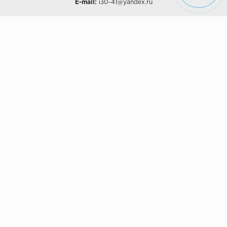
E-mail:
i30-41@yandex.ru
О КОМПАНИИ
Наши дизайны
Хиты продаж
Магазины
О компании
Рассрочки и Кредитование
Политика конфиденциальности
ПОКУПАТЕЛЯМ
Доставка
Самовывоз
Возврат