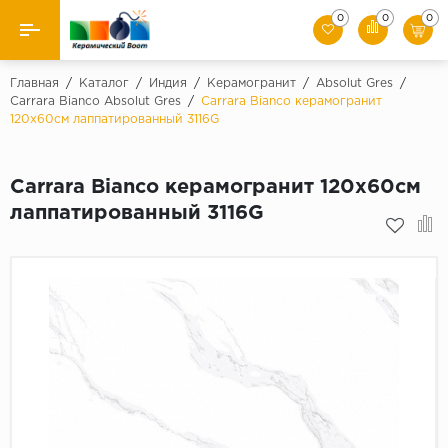
0
0
0
Назад
Главная
/
Каталог
/
Индия
/
Керамогранит
/
Absolut Gres
/
Carrara Bianco Absolut Gres
/
Carrara Bianco керамогранит
120x60см лаппатированный 3116G
Производители
Керамическая плитка
Carrara Bianco керамогранит 120x60см
лаппатированный 3116G
Керамогранит
Мозаики
Искусственный камень
Клинкер