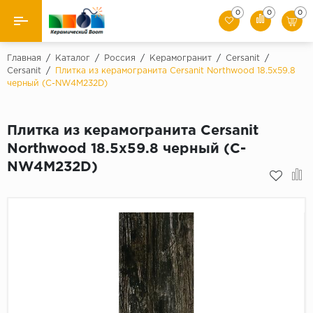
0
0
0
Назад
Главная
/
Каталог
/
Россия
/
Керамогранит
/
Cersanit
/
Cersanit
/
Плитка из керамогранита Cersanit Northwood 18.5x59.8
черный (C-NW4M232D)
Производители
Керамическая плитка
Плитка из керамогранита Cersanit
Northwood 18.5x59.8 черный (C-
Керамогранит
NW4M232D)
Мозаики
Искусственный камень
Клинкер