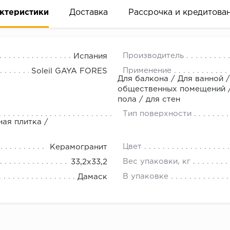
ктеристики
Доставка
Рассрочка и кредитова
Производитель
Испания
Применение
Soleil GAYA FORES
Для балкона / Для ванной /
общественных помещений / 
пола / для стен
вание деньгами
Тип поверхности
ная плитка /
ам за 2 минуты прямо в форме заявки на той же страни
Цвет
Керамогранит
ине, на встрече с представителем или по СМС
Вес упаковки, кг
33,2x33,2
В упаковке
Дамаск
рок предоставления рассрочки от 3 до 10 месяцев