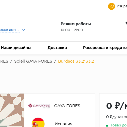
Избра
Режим работы
Москва, Ленинградское шоссе дом 25, Торговый Центр Family Room, 2-ой этаж, Магазин Керамический Бум.
10:00 - 21:00
Наши дизайны
Доставка
Рассрочка и кредит
ORES
/
Soleil GAYA FORES
/
Burdeos 33,2*33,2
0 ₽/
GAYA FORES
0 ₽/упако
Испания
Товар до