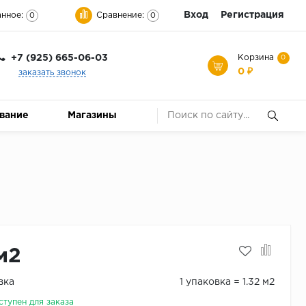
Вход
Регистрация
нное:
Сравнение:
0
0
+7 (925) 665-06-03
Корзина
0
0 ₽
заказать звонок
ование
Магазины
м2
вка
1 упаковка = 1.32 м2
ступен для заказа