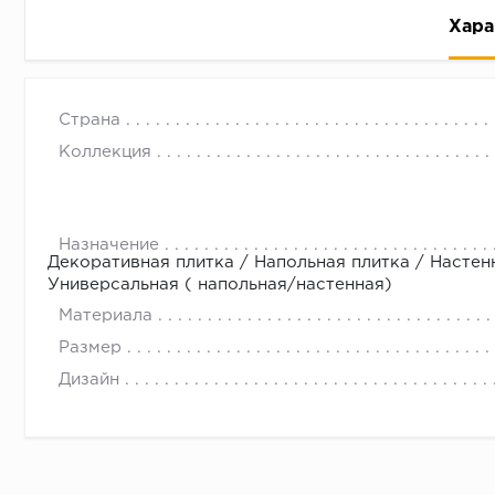
Хара
Страна
Коллекция
Рассрочка беспроцентная: вы не платите за пользо
Назначение
Декоративная плитка / Напольная плитка / Настен
Высокая вероятность одобрения: до 95%
Универсальная ( напольная/настенная)
Быстрое рассмотрение: решение от банка придет в
Материала
Подписание договора доступным способом: в магаз
Размер
Одобрение за 1-2 минуты
Дизайн
Срок предоставления кредита от 3 до 36 месяцев С
Достаточно только паспорта