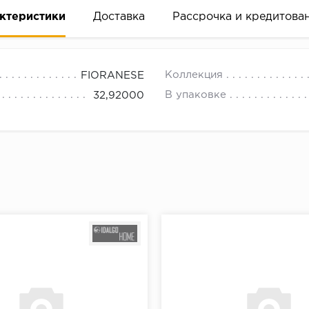
ктеристики
Доставка
Рассрочка и кредитова
Коллекция
FIORANESE
В упаковке
32,92000
вание деньгами
ам за 2 минуты прямо в форме заявки на той же страни
ине, на встрече с представителем или по СМС
рок предоставления рассрочки от 3 до 10 месяцев