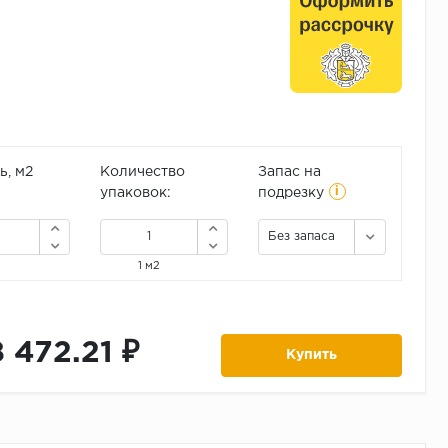
, м2
Количество
Запас на
i
упаковок:
подрезку
Без запаса
1 м2
8 472.21 ₽
Купить