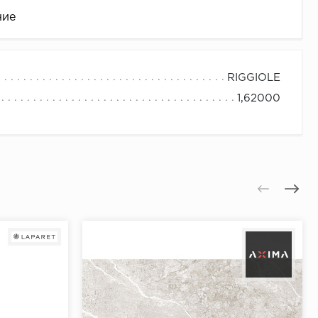
ние
RIGGIOLE
1,62000
це