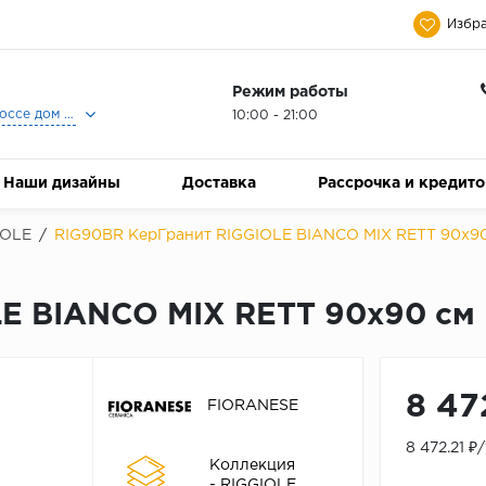
Избра
Режим работы
Москва, Ленинградское шоссе дом 25, Торговый Центр Family Room, 2-ой этаж, Магазин Керамический Бум.
10:00 - 21:00
Наши дизайны
Доставка
Рассрочка и кредит
IOLE
/
RIG90BR КерГранит RIGGIOLE BIANCO MIX RETT 90x9
E BIANCO MIX RETT 90x90 см
8 47
FIORANESE
8 472.21 ₽
Коллекция
- RIGGIOLE