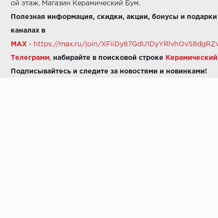
ой этаж, Магазин Керамический Бум.
Полезная информация, скидки, акции, бонусы и подарки
каналах в
MAX
-
https://max.ru/join/XFiiDy87GdU1DyYRlvhOvS8dg
Телеграмм
,
набирайте в поисковой строке
Керамически
Подписывайтесь и следите за новостями и новинками!
Звоните нам:
8 (925) 665-06-03
-
можно написать в MAX
8 (800) 600-48-49
8 (495) 647-64-46
+7 (925) 665-06-03
E-mail:
i30-41@yandex.ru