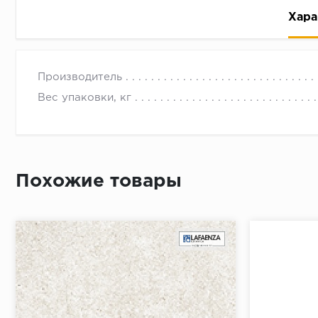
Хара
Производитель
Вес упаковки, кг
Рассрочка беспроцентная: вы не платите за пользо
Высокая вероятность одобрения: до 95%
Похожие товары
Быстрое рассмотрение: решение от банка придет в
Подписание договора доступным способом: в магаз
Одобрение за 1-2 минуты
Срок предоставления кредита от 3 до 36 месяцев С
Достаточно только паспорта