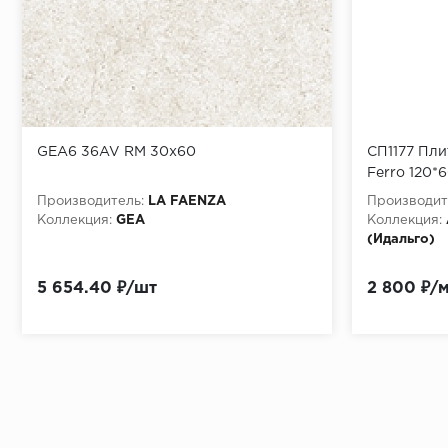
GEA6 36AV RM 30x60
СП1177 Пл
Ferro 120*
(K50_0)_I
Производитель:
LA FAENZA
Производит
Коллекция:
GEA
Коллекция:
(Идальго)
5 654.40 ₽/шт
2 800 ₽/