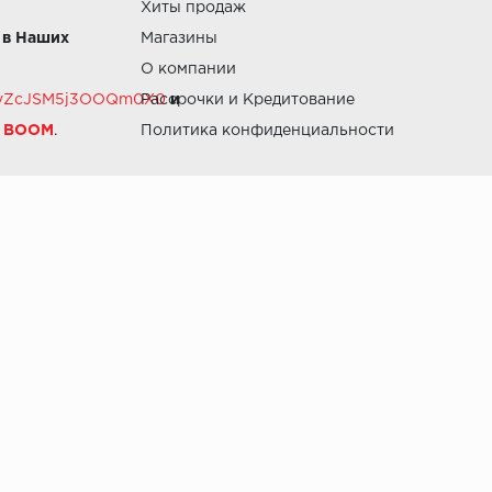
Хиты продаж
 в Наших
Магазины
О компании
RZvZcJSM5j3OOQm0X0
Рассрочки и Кредитование
и
й BOOM
.
Политика конфиденциальности