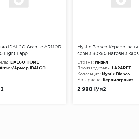
итка IDALGO Granite ARMOR
Mystic Blanco Керамограни
60 Light Lapp
серый 80х80 матовый карв
D9097b126LLR
ель:
IDALGO HOME
Страна:
Индия
Armor/Армор IDALGO
Производитель:
LAPARET
Коллекция:
Mystic Blanco
Материала:
Керамогранит
Особенности:
Глазурованна
м2
2 990 ₽/м2