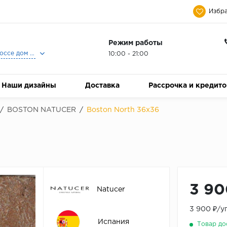
Избра
Режим работы
Москва, Ленинградское шоссе дом 25, Торговый Центр Family Room, 2-ой этаж, Магазин Керамический Бум.
10:00 - 21:00
Наши дизайны
Доставка
Рассрочка и кредит
/
BOSTON NATUCER
/
Boston North 36х36
3 90
Natucer
3 900 ₽/у
Испания
Товар до