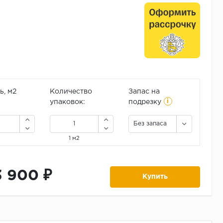
, м2
Количество
Запас на
i
упаковок:
подрезку
Без запаса
1 м2
3 900 ₽
Купить