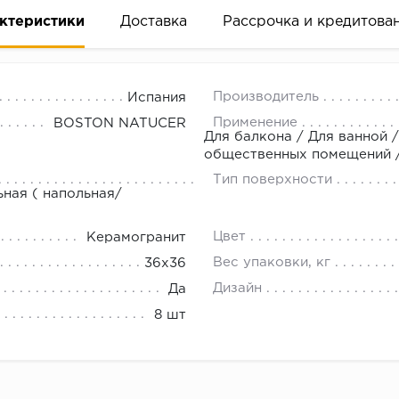
ктеристики
Доставка
Рассрочка и кредитова
Производитель
Испания
Применение
BOSTON NATUCER
Для балкона / Для ванной /
общественных помещений / 
Тип поверхности
вание деньгами
ьная ( напольная/
Цвет
Керамогранит
ам за 2 минуты прямо в форме заявки на той же страни
Вес упаковки, кг
36х36
ине, на встрече с представителем или по СМС
Дизайн
Да
8 шт
рок предоставления рассрочки от 3 до 10 месяцев