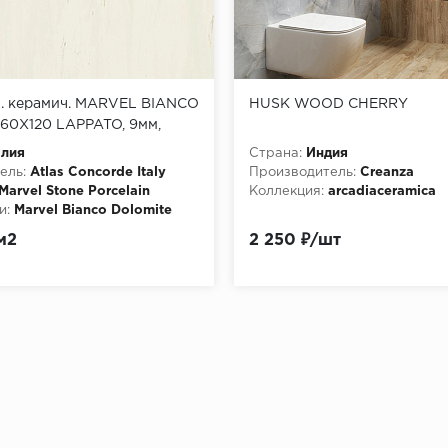
п. керамич. MARVEL BIANCO
HUSK WOOD CHERRY
60X120 LAPPATO, 9мм,
1K)
алия
Страна:
Индия
ель:
Atlas Concorde Italy
Производитель:
Creanza
Marvel Stone Porcelain
Коллекция:
arcadiaceramica
и:
Marvel Bianco Dolomite
pato
м2
2 250 ₽/шт