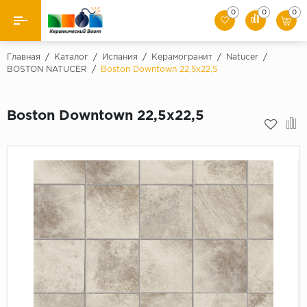
0
0
0
Назад
Главная
/
Каталог
/
Испания
/
Керамогранит
/
Natucer
/
BOSTON NATUCER
/
Boston Downtown 22,5х22,5
Производители
Boston Downtown 22,5х22,5
Керамическая плитка
Керамогранит
Мозаики
Искусственный камень
Клинкер