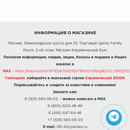
ИНФОРМАЦИЯ О МАГАЗИНЕ
Москва, Ленинградское шоссе дом 25, Торговый Центр Family
Room, 2-ой этаж, Магазин Керамический Бум.
Полезная информация, скидки, акции, бонусы и подарки в Наших
каналах в
MAX
-
https://max.ru/join/XFiiDy87GdU1DyYRlvhOvS8dgRZvZcJSM5j
Телеграмм
,
набирайте в поисковой строке
Керамический BOOM
.
Подписывайтесь и следите за новостями и новинками!
Звоните нам:
8 (925) 665-06-03
-
можно написать в MAX
8 (800) 600-48-49
8 (495) 647-64-46
+7 (925) 665-06-03
E-mail:
i30-41@yandex.ru