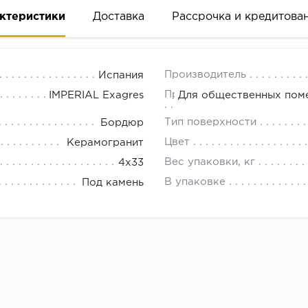
ктеристики
Доставка
Рассрочка и кредитова
Производитель
Испания
Применение
IMPERIAL Exagres
Для общественных поме
Тип поверхности
Бордюр
Цвет
Керамогранит
вание деньгами
Вес упаковки, кг
4x33
В упаковке
Под камень
ам за 2 минуты прямо в форме заявки на той же страни
ине, на встрече с представителем или по СМС
рок предоставления рассрочки от 3 до 10 месяцев