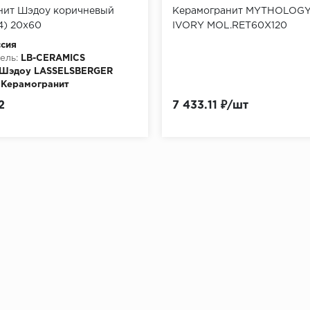
нит Шэдоу коричневый
Керамогранит MYTHOLOG
4) 20x60
IVORY MOL.RET60X120
,44м2/64уп)
сия
ель:
LB-CERAMICS
Шэдоу LASSELSBERGER
Керамогранит
2
7 433.11 ₽/шт