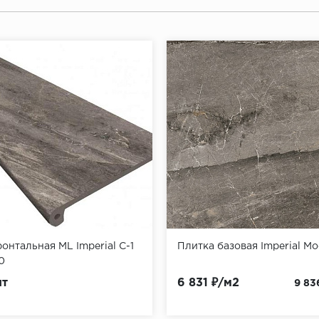
онтальная ML Imperial C-1
Плитка базовая Imperial M
0
шт
6 831 ₽/м2
9 83