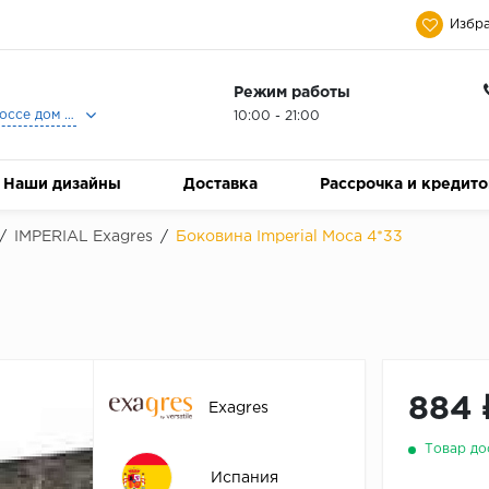
Избра
Режим работы
Москва, Ленинградское шоссе дом 25, Торговый Центр Family Room, 2-ой этаж, Магазин Керамический Бум.
10:00 - 21:00
Наши дизайны
Доставка
Рассрочка и кредит
/
IMPERIAL Exagres
/
Боковина Imperial Moca 4*33
3
884 
Exagres
Товар до
Испания