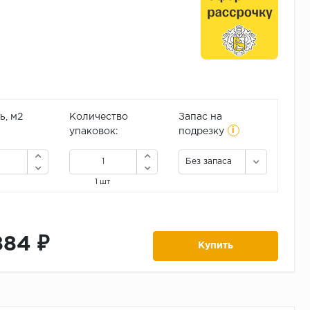
, м2
Количество
Запас на
i
упаковок:
подрезку
Без запаса
1 шт
884 ₽
Купить