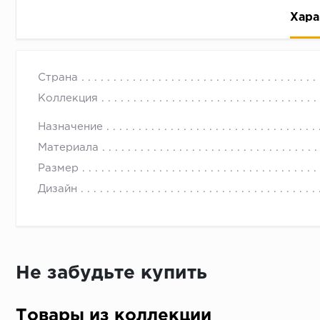
Хара
Страна
Коллекция
Назначение
Материала
Рассрочка беспроцентная: вы не платите за пользо
Размер
Высокая вероятность одобрения: до 95%
Дизайн
Быстрое рассмотрение: решение от банка придет в
Подписание договора доступным способом: в магаз
Одобрение за 1-2 минуты
Срок предоставления кредита от 3 до 36 месяцев С
Не забудьте купить
Достаточно только паспорта
Товары из коллекции