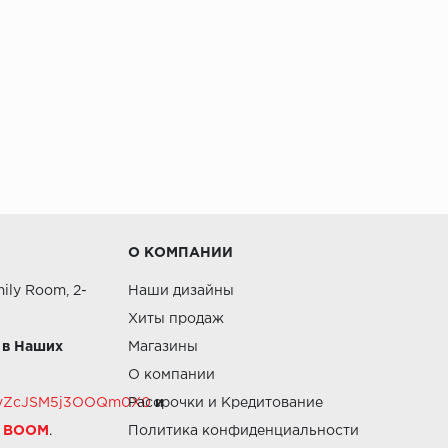
О КОМПАНИИ
ily Room, 2-
Наши дизайны
Хиты продаж
 в Наших
Магазины
О компании
RZvZcJSM5j3OOQm0X0
Рассрочки и Кредитование
и
й BOOM
.
Политика конфиденциальности