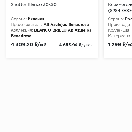
Shutter Blanco 30x90
Керамогра
(6264-000
(0,96м2/61
Страна:
Испания
Страна:
Рос
Производитель:
AB Azulejos Benadresa
Производит
Коллекция:
BLANCO BRILLO AB Azulejos
Коллекция:
Benadresa
Материала:
Материала:
Керамическая плитка
4 309.20 ₽/м2
1 299 ₽/м
4 653.94 ₽
/упак.