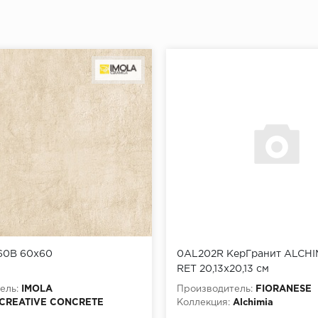
60B 60x60
0AL202R КерГранит ALCHI
RET 20,13x20,13 см
ель:
IMOLA
Производитель:
FIORANESE
CREATIVE CONCRETE
Коллекция:
Alchimia