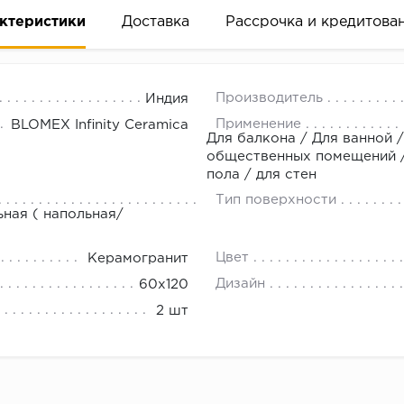
ктеристики
Доставка
Рассрочка и кредитова
Производитель
Индия
Применение
BLOMEX Infinity Ceramica
Для балкона / Для ванной /
общественных помещений / 
пола / для стен
вание деньгами
Тип поверхности
ьная ( напольная/
ам за 2 минуты прямо в форме заявки на той же страни
Цвет
Керамогранит
ине, на встрече с представителем или по СМС
Дизайн
60x120
2 шт
рок предоставления рассрочки от 3 до 10 месяцев