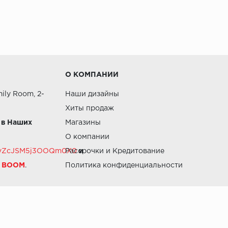
О КОМПАНИИ
ily Room, 2-
Наши дизайны
Хиты продаж
 в Наших
Магазины
О компании
RZvZcJSM5j3OOQm0X0
Рассрочки и Кредитование
и
й BOOM
.
Политика конфиденциальности