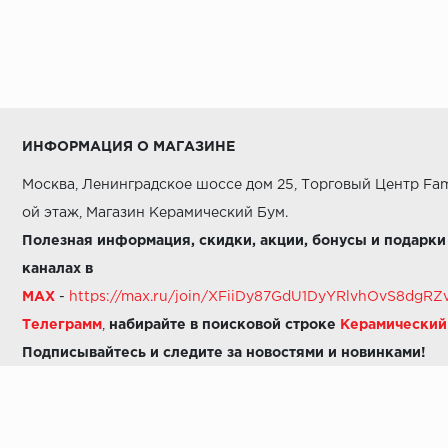
ИНФОРМАЦИЯ О МАГАЗИНЕ
Москва, Ленинградское шоссе дом 25, Торговый Центр Fam
ой этаж, Магазин Керамический Бум.
Полезная информация, скидки, акции, бонусы и подарки
каналах в
MAX
-
https://max.ru/join/XFiiDy87GdU1DyYRlvhOvS8dg
Телеграмм
,
набирайте в поисковой строке
Керамически
Подписывайтесь и следите за новостями и новинками!
Звоните нам:
8 (925) 665-06-03
-
можно написать в MAX
8 (800) 600-48-49