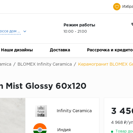
Избра
Режим работы
Москва, Ленинградское шоссе дом 25, Торговый Центр Family Room, 2-ой этаж, Магазин Керамический Бум.
10:00 - 21:00
Наши дизайны
Доставка
Рассрочка и кредит
ramica
/
BLOMEX Infinity Ceramica
/
Керамогранит BLOMEX Gre
Mist Glossy 60x120
3 45
Infinity Ceramica
4 968 ₽/у
Индия
Товар до