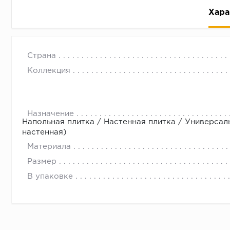
Хара
Страна
Коллекция
Рассрочка беспроцентная: вы не платите за пользо
Назначение
Напольная плитка / Настенная плитка / Универсал
Высокая вероятность одобрения: до 95%
настенная)
Быстрое рассмотрение: решение от банка придет в
Материала
Подписание договора доступным способом: в магаз
Размер
Одобрение за 1-2 минуты
В упаковке
Срок предоставления кредита от 3 до 36 месяцев С
Достаточно только паспорта