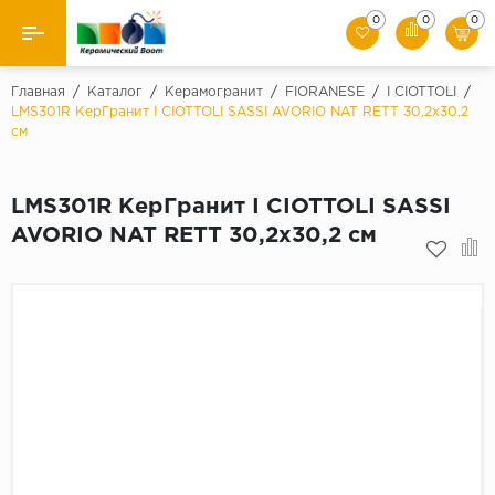
0
0
0
Назад
Главная
/
Каталог
/
Керамогранит
/
FIORANESE
/
I CIOTTOLI
/
LMS301R КерГранит I CIOTTOLI SASSI AVORIO NAT RETT 30,2x30,2
см
Производители
Керамическая плитка
LMS301R КерГранит I CIOTTOLI SASSI
AVORIO NAT RETT 30,2x30,2 см
Керамогранит
Мозаики
Искусственный камень
Клинкер