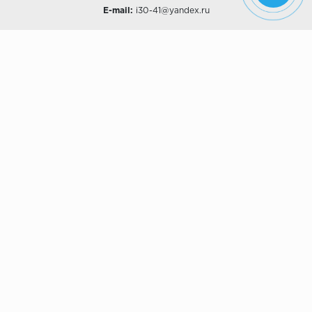
E-mail:
i30-41@yandex.ru
О КОМПАНИИ
Наши дизайны
Хиты продаж
Магазины
О компании
Рассрочки и Кредитование
Политика конфиденциальности
ПОКУПАТЕЛЯМ
Доставка
Самовывоз
Возврат