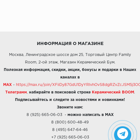
ИНФОРМАЦИЯ О МАГАЗИНЕ
Москва, Ленинградское шоссе дом 25, Торговый Центр Family
Room, 2-ой этаж, Магазин Керамический Бум.
Полезная информация, скидки, акции, бонусы и подарки в Наших
каналах в
MAX
-
https://max.ru/join/XFiiDy87GdU1DyYRlvhOvS8dgRZvZcJSM5j
Телеграмм
,
набирайте в поисковой строке
Керамический BOOM
.
Подписывайтесь и следите за новостями и новинками!
Звоните нам:
8 (925) 665-06-03
-
можно написать в MAX
8 (800) 600-48-49
8 (495) 647-64-46
+7 (925) 665-06-03