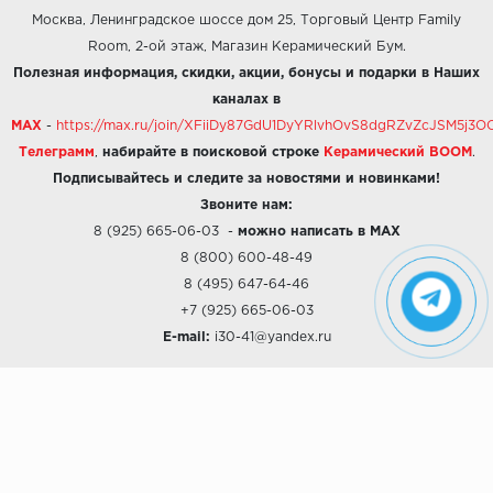
Москва, Ленинградское шоссе дом 25, Торговый Центр Family
Room, 2-ой этаж, Магазин Керамический Бум.
Полезная информация, скидки, акции, бонусы и подарки в Наших
каналах в
MAX
-
https://max.ru/join/XFiiDy87GdU1DyYRlvhOvS8dgRZvZcJSM5j
Телеграмм
,
набирайте в поисковой строке
Керамический BOOM
.
Подписывайтесь и следите за новостями и новинками!
Звоните нам:
8 (925) 665-06-03
-
можно написать в MAX
8 (800) 600-48-49
8 (495) 647-64-46
+7 (925) 665-06-03
E-mail:
i30-41@yandex.ru
О КОМПАНИИ
Наши дизайны
Хиты продаж
Магазины