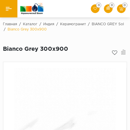
0
0
0
Назад
Главная
/
Каталог
/
Индия
/
Керамогранит
/
BIANCO GREY Sol
/
Bianco Grey 300x900
Производители
Bianco Grey 300x900
Керамическая плитка
Керамогранит
Мозаики
Искусственный камень
Клинкер