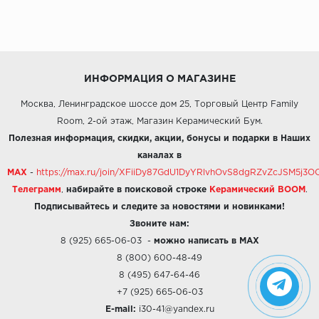
ИНФОРМАЦИЯ О МАГАЗИНЕ
Москва, Ленинградское шоссе дом 25, Торговый Центр Family
Room, 2-ой этаж, Магазин Керамический Бум.
Полезная информация, скидки, акции, бонусы и подарки в Наших
каналах в
MAX
-
https://max.ru/join/XFiiDy87GdU1DyYRlvhOvS8dgRZvZcJSM5j
Телеграмм
,
набирайте в поисковой строке
Керамический BOOM
.
Подписывайтесь и следите за новостями и новинками!
Звоните нам:
8 (925) 665-06-03
-
можно написать в MAX
8 (800) 600-48-49
8 (495) 647-64-46
+7 (925) 665-06-03
E-mail:
i30-41@yandex.ru