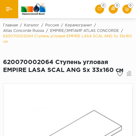
0
0
0
Назад
Главная
/
Каталог
/
Россия
/
Керамогранит
/
Atlas Concorde Russia
/
EMPIRE/ЭМПАИР ATLAS CONCORDE
/
620070002064 Ступень угловая EMPIRE LASA SCAL ANG Sx 33x160
Производители
см
Керамическая плитка
620070002064 Ступень угловая
Керамогранит
EMPIRE LASA SCAL ANG Sx 33x160 см
Мозаики
Искусственный камень
Клинкер