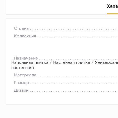
Хара
Страна
Коллекция
Рассрочка беспроцентная: вы не платите за пользо
Назначение
Напольная плитка / Настенная плитка / Универсал
Высокая вероятность одобрения: до 95%
настенная)
Быстрое рассмотрение: решение от банка придет в
Материала
Подписание договора доступным способом: в магаз
Размер
Одобрение за 1-2 минуты
Дизайн
Срок предоставления кредита от 3 до 36 месяцев С
Достаточно только паспорта