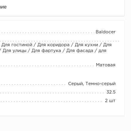
ние
Baldocer
 Для гостиной / Для коридора / Для кухни / Для
Для улицы / Для фартука / Для фасада / для
Матовая
це
Серый, Темно-серый
32.5
2 шт