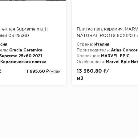
тенная Supreme multi
Плитка нап. керамич. MARV
ный 03 25х60
NATURAL ROOTS 60X120 LAP
6м2/48уп) (рельеф)
60x120 (HEIK)
сия
Страна:
Италия
ель:
Gracia Ceramica
Производитель:
Atlas Concor
Supreme 25х60 2021
Коллекция:
MARVEL EPIC
Керамическая плитка
Особенности:
Marvel Epic Nat
60x120 Lapp.
2
13 360.80 ₽/
1 695.60 ₽
/упак.
м2