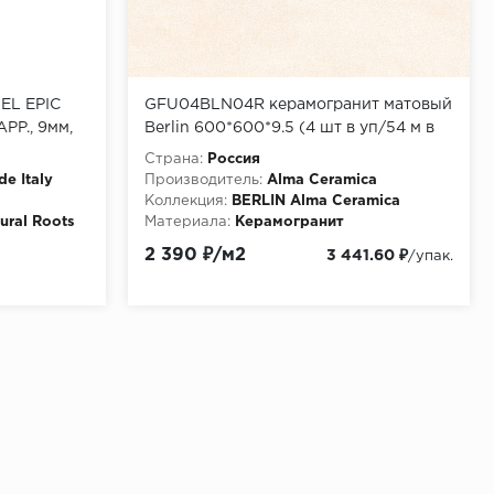
EL EPIC
GFU04BLN04R керамогранит матовый
P., 9мм,
Berlin 600*600*9.5 (4 шт в уп/54 м в
пал)
Страна:
Россия
de Italy
Производитель:
Alma Ceramica
Коллекция:
BERLIN Alma Ceramica
ural Roots
Материала:
Керамогранит
2 390 ₽/м2
3 441.60 ₽
/упак.