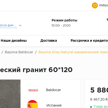
Избра
Режим работы
Москва, Ленинградское шоссе дом 25, Торговый Центр Family Room, 2-ой этаж, Магазин Керамический Бум.
10:00 - 21:00
Наши дизайны
Доставка
Рассрочка и кредит
/
Bayona Baldocer
/
Bayona Grey Natural керамический гран
ческий гранит 60*120
5 88
Baldocer
8 467.20 
Испания
Товар до