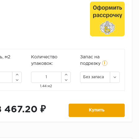
, м2
Количество
Запас на
i
упаковок:
подрезку
Без запаса
1.44 м2
8 467.20 ₽
Купить