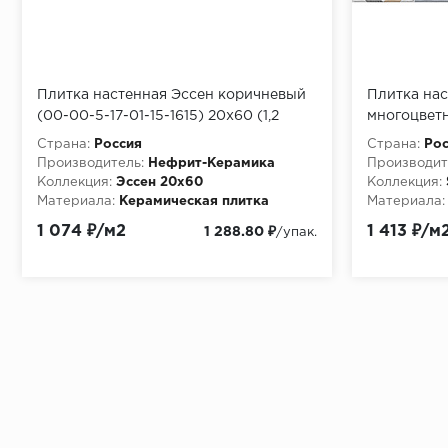
Плитка настенная Эссен коричневый
Плитка нас
(00-00-5-17-01-15-1615) 20х60 (1,2
многоцвет
м2/57,6 м2/48уп)
(1,2м2/57,
Страна:
Россия
Страна:
Рос
Производитель:
Нефрит-Керамика
Производит
Коллекция:
Эссен 20х60
Коллекция:
Материала:
Керамическая плитка
Материала:
1 074 ₽/м2
1 413 ₽/м
1 288.80 ₽
/упак.