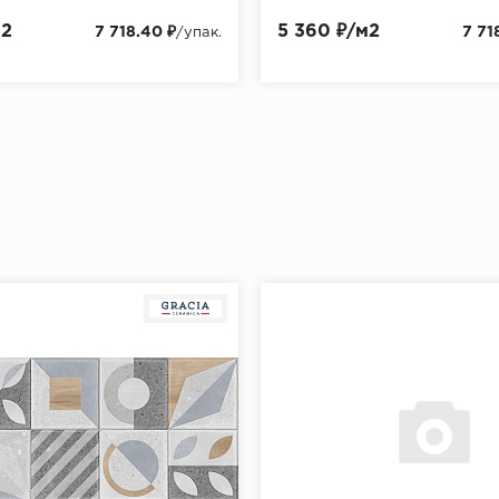
м2
5 360 ₽/м2
7 718.40 ₽
7 71
/упак.