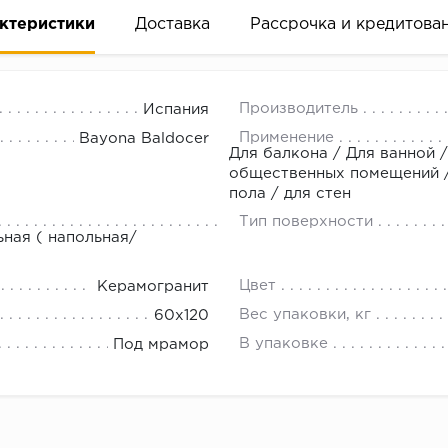
ктеристики
Доставка
Рассрочка и кредитова
Производитель
Испания
Применение
Bayona Baldocer
Для балкона / Для ванной /
общественных помещений / 
пола / для стен
вание деньгами
Тип поверхности
ьная ( напольная/
ам за 2 минуты прямо в форме заявки на той же страни
Цвет
Керамогранит
ине, на встрече с представителем или по СМС
Вес упаковки, кг
60x120
В упаковке
Под мрамор
рок предоставления рассрочки от 3 до 10 месяцев