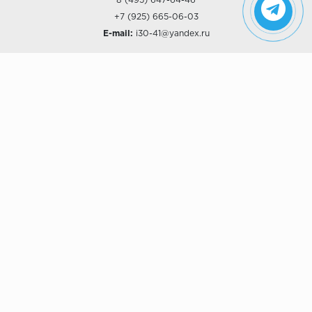
8 (495) 647-64-46
+7 (925) 665-06-03
E-mail:
i30-41@yandex.ru
О КОМПАНИИ
Наши дизайны
Хиты продаж
Магазины
О компании
Рассрочки и Кредитование
Политика конфиденциальности
ПОКУПАТЕЛЯМ
Доставка
Самовывоз
Возврат