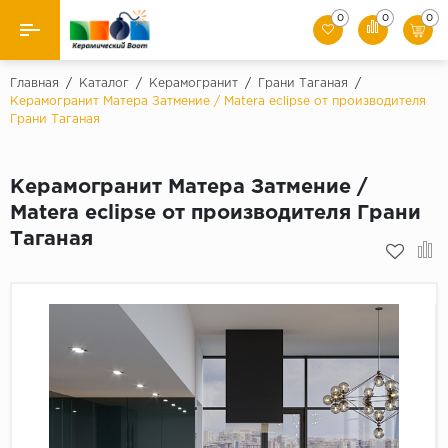
0
0
0
Назад
Главная
/
Каталог
/
Керамогранит
/
Грани Таганая
/
Керамогранит Матера Затмение / Matera eclipse от производителя
Грани Таганая
Производители
Керамическая плитка
Керамогранит Матера Затмение /
Matera eclipse от производителя Грани
Керамогранит
Таганая
Мозаики
Искусственный камень
Клинкер