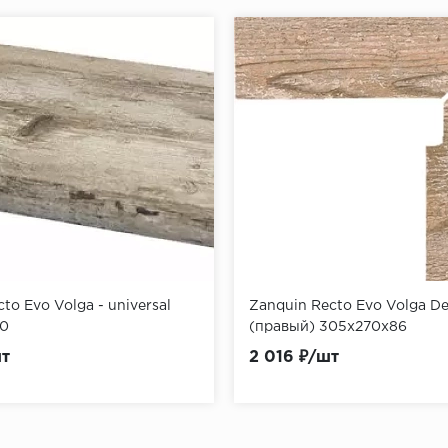
to Evo Volga - universal
Zanquin Recto Evo Volga D
40
(правый) 305x270x86
шт
2 016 ₽/шт