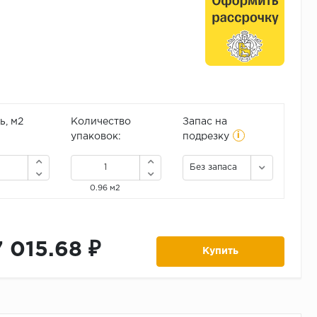
, м2
Количество
Запас на
i
упаковок:
подрезку
Без запаса
0.96 м2
7 015.68 ₽
Купить