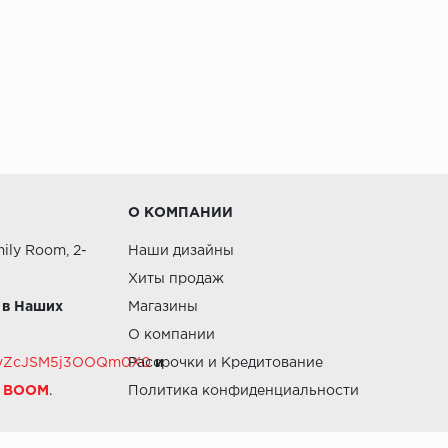
О КОМПАНИИ
ily Room, 2-
Наши дизайны
Хиты продаж
 в Наших
Магазины
О компании
RZvZcJSM5j3OOQm0X0
Рассрочки и Кредитование
и
й BOOM
.
Политика конфиденциальности