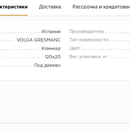
ктеристики
Доставка
Рассрочка и кредитова
Производитель
Испания
Тип поверхности
VOLGA GRESMANC
Цвет
Клинкер
Вес упаковки, кг
120x20
вание деньгами
Под дерево
ам за 2 минуты прямо в форме заявки на той же страни
ине, на встрече с представителем или по СМС
рок предоставления рассрочки от 3 до 10 месяцев