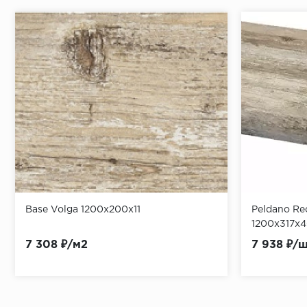
Base Volga 1200x200х11
Peldano Rec
1200x317х
7 308 ₽/м2
7 938 ₽/