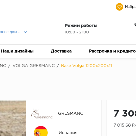
Избра
Режим работы
Москва, Ленинградское шоссе дом 25, Торговый Центр Family Room, 2-ой этаж, Магазин Керамический Бум.
10:00 - 21:00
Наши дизайны
Доставка
Рассрочка и кредит
NC
/
VOLGA GRESMANC
/
Base Volga 1200x200х11
7 30
GRESMANC
7 015.68 
Испания