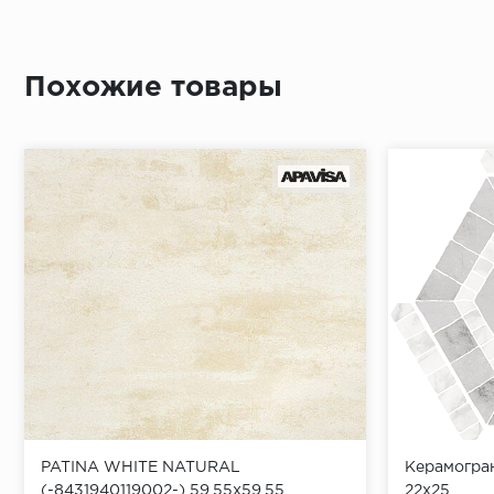
Похожие товары
PATINA WHITE NATURAL
Керамогран
(-8431940119002-) 59,55x59,55
22x25