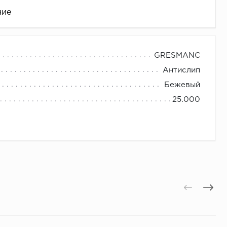
ние
GRESMANC
Антислип
Бежевый
25.000
це