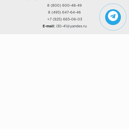
8 (800) 600-48-49
8 (495) 647-64-46
+7 (925) 665-06-03
E-mail:
i30-41@yandex.ru
О КОМПАНИИ
Наши дизайны
Хиты продаж
Магазины
О компании
Рассрочки и Кредитование
Политика конфиденциальности
ПОКУПАТЕЛЯМ
Доставка
Самовывоз
Возврат