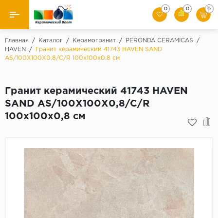
0
0
0
Назад
Главная
/
Каталог
/
Керамогранит
/
PERONDA CERAMICAS
/
HAVEN
/
Гранит керамический 41743 HAVEN SAND
AS/100X100X0,8/C/R 100x100x0,8 см
Производители
Керамическая плитка
Гранит керамический 41743 HAVEN
SAND AS/100X100X0,8/C/R
Керамогранит
100x100x0,8 см
Мозаики
Искусственный камень
Клинкер