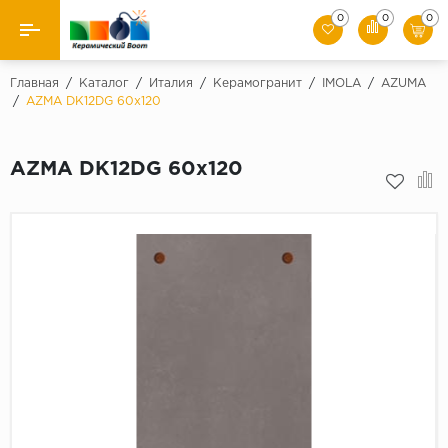
0
0
0
Назад
Главная
/
Каталог
/
Италия
/
Керамогранит
/
IMOLA
/
AZUMA
/
AZMA DK12DG 60x120
Производители
AZMA DK12DG 60x120
Керамическая плитка
Керамогранит
Мозаики
Искусственный камень
Клинкер