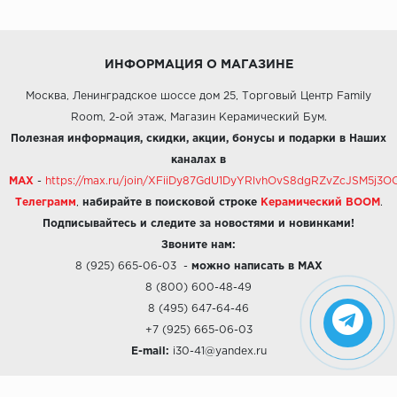
ИНФОРМАЦИЯ О МАГАЗИНЕ
Москва, Ленинградское шоссе дом 25, Торговый Центр Family
Room, 2-ой этаж, Магазин Керамический Бум.
Полезная информация, скидки, акции, бонусы и подарки в Наших
каналах в
MAX
-
https://max.ru/join/XFiiDy87GdU1DyYRlvhOvS8dgRZvZcJSM5j
Телеграмм
,
набирайте в поисковой строке
Керамический BOOM
.
Подписывайтесь и следите за новостями и новинками!
Звоните нам:
8 (925) 665-06-03
-
можно написать в MAX
8 (800) 600-48-49
8 (495) 647-64-46
+7 (925) 665-06-03
E-mail:
i30-41@yandex.ru
О КОМПАНИИ