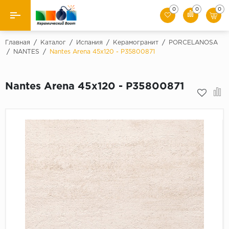
0
0
0
Назад
Главная
/
Каталог
/
Испания
/
Керамогранит
/
PORCELANOSA
/
NANTES
/
Nantes Arena 45x120 - P35800871
Производители
Nantes Arena 45x120 - P35800871
Керамическая плитка
Керамогранит
Мозаики
Искусственный камень
Клинкер