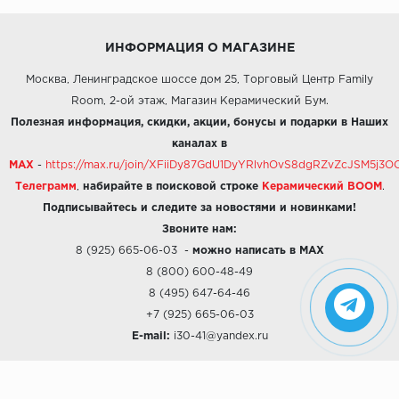
ИНФОРМАЦИЯ О МАГАЗИНЕ
Москва, Ленинградское шоссе дом 25, Торговый Центр Family
Room, 2-ой этаж, Магазин Керамический Бум.
Полезная информация, скидки, акции, бонусы и подарки в Наших
каналах в
MAX
-
https://max.ru/join/XFiiDy87GdU1DyYRlvhOvS8dgRZvZcJSM5j
Телеграмм
,
набирайте в поисковой строке
Керамический BOOM
.
Подписывайтесь и следите за новостями и новинками!
Звоните нам:
8 (925) 665-06-03
-
можно написать в MAX
8 (800) 600-48-49
8 (495) 647-64-46
+7 (925) 665-06-03
E-mail:
i30-41@yandex.ru
О КОМПАНИИ