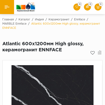
0
0
0
Назад
Главная
/
Каталог
/
Индия
/
Керамогранит
/
Ennface
/
MARBLE Ennface
/
Atlantic 600х1200мм High glossy, керамогранит
ENNFACE
Производители
Керамическая плитка
Atlantic 600х1200мм High glossy,
керамогранит ENNFACE
Керамогранит
Мозаики
Искусственный камень
Клинкер