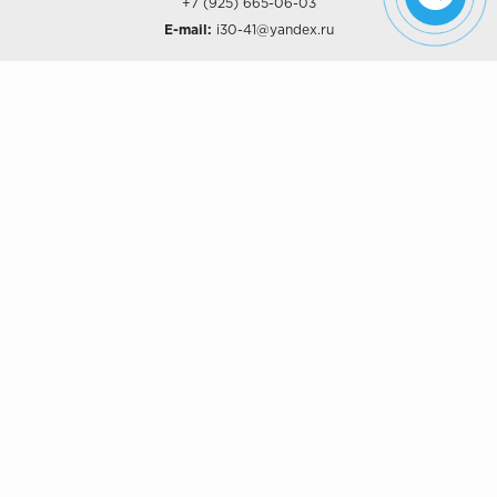
+7 (925) 665-06-03
E-mail:
i30-41@yandex.ru
О КОМПАНИИ
Наши дизайны
Хиты продаж
Магазины
О компании
Рассрочки и Кредитование
Политика конфиденциальности
ПОКУПАТЕЛЯМ
Доставка
Самовывоз
Возврат