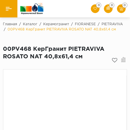
0
0
0
Назад
Главная
/
Каталог
/
Керамогранит
/
FIORANESE
/
PIETRAVIVA
/
00PV468 КерГранит PIETRAVIVA ROSATO NAT 40,8x61,4 см
Производители
00PV468 КерГранит PIETRAVIVA
Керамическая плитка
ROSATO NAT 40,8x61,4 см
Керамогранит
Мозаики
Искусственный камень
Клинкер