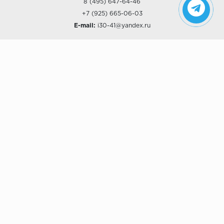
8 (495) 647-64-46
+7 (925) 665-06-03
E-mail:
i30-41@yandex.ru
О КОМПАНИИ
Наши дизайны
Хиты продаж
Магазины
О компании
Рассрочки и Кредитование
Политика конфиденциальности
ПОКУПАТЕЛЯМ
Доставка
Самовывоз
Возврат