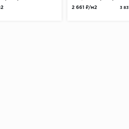
м2
2 661 ₽/м2
3 83