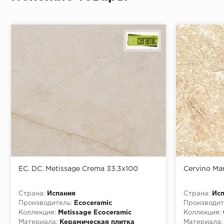
EC. DC. Metissage Crema 33.3x100
Cervino Mar
Страна:
Испания
Страна:
Ис
Производитель:
Ecoceramic
Производит
Коллекция:
Metissage Ecoceramic
Коллекция:
Материала:
Керамическая плитка
Материала: