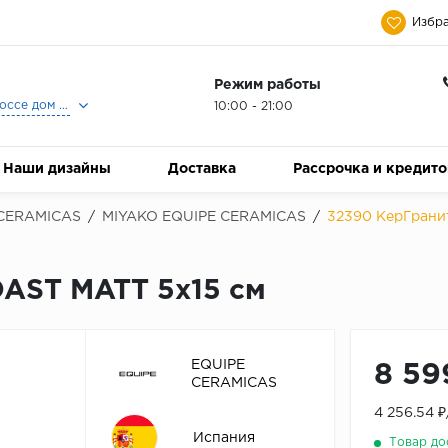
Избра
Режим работы
Москва, Ленинградское шоссе дом 25, Торговый Центр Family Room, 2-ой этаж, Магазин Керамический Бум.
10:00 - 21:00
Наши дизайны
Доставка
Рассрочка и кредит
CERAMICAS
/
MIYAKO EQUIPE CERAMICAS
/
32390 КерГрани
AST MATT 5x15 см
EQUIPE
8 59
CERAMICAS
4 256.54 
Испания
Товар до