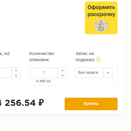
, м2
Количество
Запас на
i
упаковок:
подрезку
Без запаса
0.495 м2
4 256.54 ₽
Купить