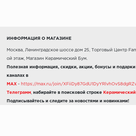
ИНФОРМАЦИЯ О МАГАЗИНЕ
Москва, Ленинградское шоссе дом 25, Торговый Центр Fam
ой этаж, Магазин Керамический Бум.
Полезная информация, скидки, акции, бонусы и подарки
каналах в
MAX
-
https://max.ru/join/XFiiDy87GdU1DyYRlvhOvS8dg
Телеграмм
,
набирайте в поисковой строке
Керамически
Подписывайтесь и следите за новостями и новинками!
Звоните нам:
8 (925) 665-06-03
-
можно написать в MAX
8 (800) 600-48-49
8 (495) 647-64-46