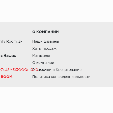
О КОМПАНИИ
ily Room, 2-
Наши дизайны
Хиты продаж
 в Наших
Магазины
О компании
RZvZcJSM5j3OOQm0X0
Рассрочки и Кредитование
и
й BOOM
.
Политика конфиденциальности