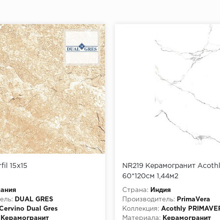
fil 15x15
NR219 Керамогранит Acothl
60*120см 1,44м2
пания
Страна:
Индия
ель:
DUAL GRES
Производитель:
PrimaVera
Cervino Dual Gres
Коллекция:
Acothly PRIMAVE
Керамогранит
Материала:
Керамогранит