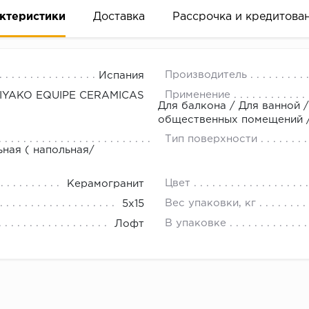
ктеристики
Доставка
Рассрочка и кредитова
Производитель
Испания
Применение
IYAKO EQUIPE CERAMICAS
Для балкона / Для ванной /
общественных помещений / 
Тип поверхности
вание деньгами
ьная ( напольная/
Цвет
Керамогранит
ам за 2 минуты прямо в форме заявки на той же страни
Вес упаковки, кг
5x15
ине, на встрече с представителем или по СМС
В упаковке
Лофт
рок предоставления рассрочки от 3 до 10 месяцев