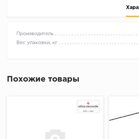
Хара
Производитель
Вес упаковки, кг
Рассрочка беспроцентная: вы не платите за пользо
Высокая вероятность одобрения: до 95%
Похожие товары
Быстрое рассмотрение: решение от банка придет в
Подписание договора доступным способом: в магаз
Одобрение за 1-2 минуты
Срок предоставления кредита от 3 до 36 месяцев С
Достаточно только паспорта