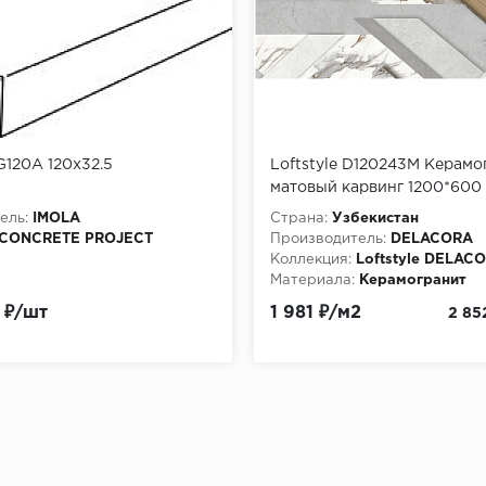
120A 120x32.5
Loftstyle D120243M Керамо
матовый карвинг 1200*600 
уп/41,76 м в пал)
ель:
IMOLA
Страна:
Узбекистан
CONCRETE PROJECT
Производитель:
DELACORA
Коллекция:
Loftstyle DELAC
Материала:
Керамогранит
 ₽/шт
1 981 ₽/м2
2 85