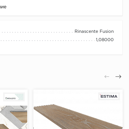
ние
Rinascente Fusion
1,08000
це