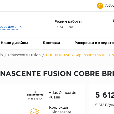
Избра
Режим работы
Москва, Ленинградское шоссе дом 25, Торговый Центр Family Room, 2-ой этаж, Магазин Керамический Бум.
10:00 - 21:00
Наши дизайны
Доставка
Рассрочка и кредит
ia
/
Rinascente Fusion
/
600010002452 КерГранит RINASCEN
INASCENTE FUSION COBRE BRI
Atlas Concorde
5 61
Russia
5 612 ₽/у
Коллекция
- Rinascente