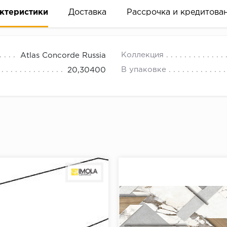
ктеристики
Доставка
Рассрочка и кредитова
Коллекция
Atlas Concorde Russia
В упаковке
20,30400
вание деньгами
ам за 2 минуты прямо в форме заявки на той же страни
ине, на встрече с представителем или по СМС
рок предоставления рассрочки от 3 до 10 месяцев