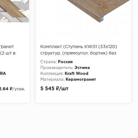
гранит
Комплект (Ступень KW01 (33x120)
(2 шт в
структур. (прямоугол. бортик) без
насечек + Подступенок (14,5x120))
Страна:
Россия
Производитель:
Эстима
ORA
Коллекция:
Kraft Wood
Материала:
Керамогранит
Особенности:
http://pixmosaic.ruСтупени
5 545 ₽/шт
2.64 ₽
/упак.