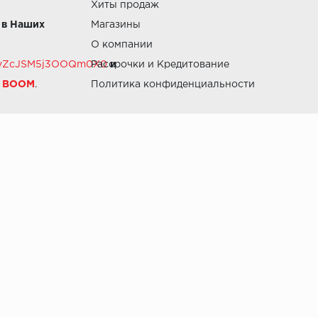
Хиты продаж
 в Наших
Магазины
О компании
RZvZcJSM5j3OOQm0X0
Рассрочки и Кредитование
и
й BOOM
.
Политика конфиденциальности