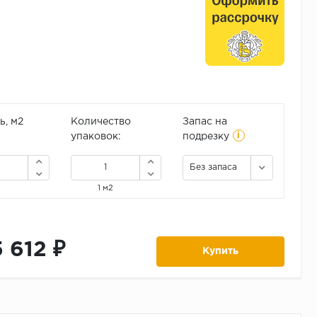
, м2
Количество
Запас на
i
упаковок:
подрезку
Без запаса
1 м2
5 612 ₽
Купить