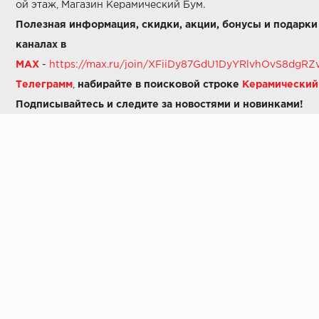
ой этаж, Магазин Керамический Бум.
Полезная информация, скидки, акции, бонусы и подарки
каналах в
MAX
-
https://max.ru/join/XFiiDy87GdU1DyYRlvhOvS8dg
Телеграмм
,
набирайте в поисковой строке
Керамически
Подписывайтесь и следите за новостями и новинками!
Звоните нам:
8 (925) 665-06-03
-
можно написать в MAX
8 (800) 600-48-49
8 (495) 647-64-46
+7 (925) 665-06-03
E-mail:
i30-41@yandex.ru