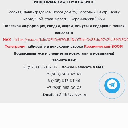
ИНФОРМАЦИЯ О МАГАЗИНЕ
Москва, Ленинградское шоссе дом 25, Торговый Центр Family
Room, 2-ой этаж, Магазин Керамический Бум.
Полезная информация, скидки, акции, бонусы и подарки в Наших
каналах в
MAX
-
https://max.ru/join/XFiiDy87GdU1DyYRlvhOvS8dgRZvZcJSM5j
Телеграмм
,
набирайте в поисковой строке
Керамический BOOM
.
Подписывайтесь и следите за новостями и новинками!
Звоните нам:
8 (925) 665-06-03
-
можно написать в MAX
8 (800) 600-48-49
8 (495) 647-64-46
+7 (925) 665-06-03
E-mail:
i30-41@yandex.ru
О КОМПАНИИ
Наши дизайны
Хиты продаж