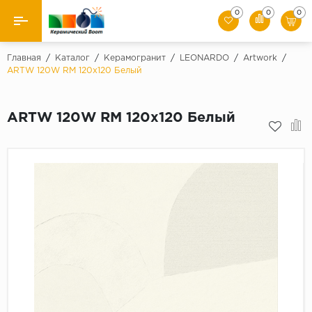
0
0
0
Назад
Главная
/
Каталог
/
Керамогранит
/
LEONARDO
/
Artwork
/
ARTW 120W RM 120x120 Белый
Производители
ARTW 120W RM 120x120 Белый
Керамическая плитка
Керамогранит
Мозаики
Искусственный камень
Клинкер