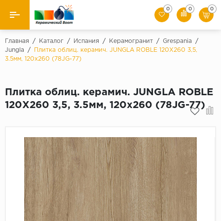
0
0
0
Назад
Главная
/
Каталог
/
Испания
/
Керамогранит
/
Grespania
/
Jungla
/
Плитка облиц. керамич. JUNGLA ROBLE 120X260 3,5,
3.5мм, 120x260 (78JG-77)
Производители
Керамическая плитка
Плитка облиц. керамич. JUNGLA ROBLE
120X260 3,5, 3.5мм, 120x260 (78JG-77)
Керамогранит
Мозаики
Искусственный камень
Клинкер