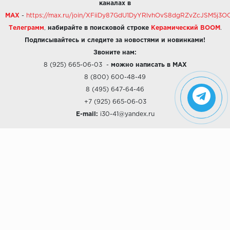
каналах в
MAX
-
https://max.ru/join/XFiiDy87GdU1DyYRlvhOvS8dgRZvZcJSM5j
Телеграмм
,
набирайте в поисковой строке
Керамический BOOM
.
Подписывайтесь и следите за новостями и новинками!
Звоните нам:
8 (925) 665-06-03
-
можно написать в MAX
8 (800) 600-48-49
8 (495) 647-64-46
+7 (925) 665-06-03
E-mail:
i30-41@yandex.ru
О КОМПАНИИ
Наши дизайны
Хиты продаж
Магазины
О компании
Рассрочки и Кредитование
Политика конфиденциальности