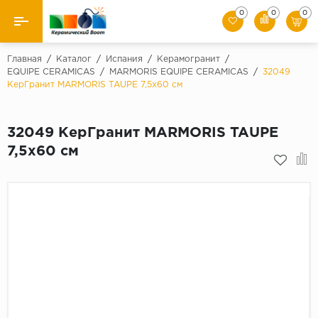
0
0
0
Назад
Главная
/
Каталог
/
Испания
/
Керамогранит
/
EQUIPE CERAMICAS
/
MARMORIS EQUIPE CERAMICAS
/
32049
КерГранит MARMORIS TAUPE 7,5x60 см
Производители
Керамическая плитка
32049 КерГранит MARMORIS TAUPE
7,5x60 см
Керамогранит
Мозаики
Искусственный камень
Клинкер