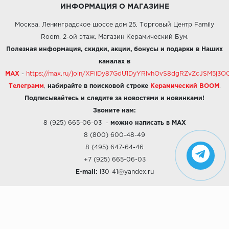
ИНФОРМАЦИЯ О МАГАЗИНЕ
Москва, Ленинградское шоссе дом 25, Торговый Центр Family
Room, 2-ой этаж, Магазин Керамический Бум.
Полезная информация, скидки, акции, бонусы и подарки в Наших
каналах в
MAX
-
https://max.ru/join/XFiiDy87GdU1DyYRlvhOvS8dgRZvZcJSM5j
Телеграмм
,
набирайте в поисковой строке
Керамический BOOM
.
Подписывайтесь и следите за новостями и новинками!
Звоните нам:
8 (925) 665-06-03
-
можно написать в MAX
8 (800) 600-48-49
8 (495) 647-64-46
+7 (925) 665-06-03
E-mail:
i30-41@yandex.ru
О КОМПАНИИ
Наши дизайны
Хиты продаж