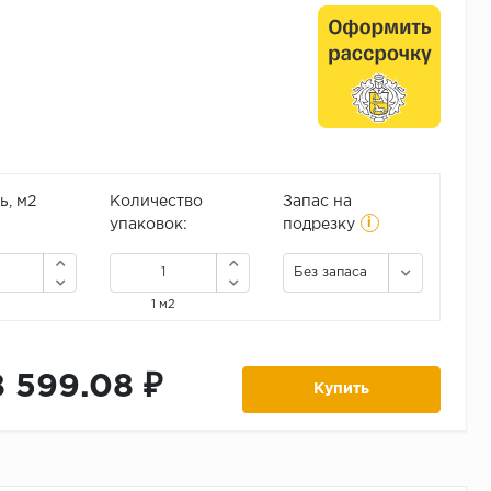
, м2
Количество
Запас на
i
упаковок:
подрезку
Без запаса
1 м2
8 599.08 ₽
Купить