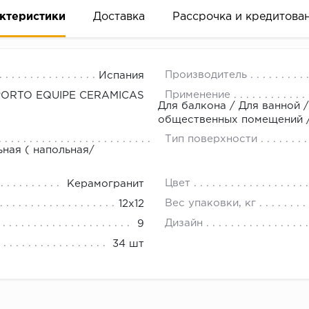
ктеристики
Доставка
Рассрочка и кредитова
Производитель
Испания
Применение
PORTO EQUIPE CERAMICAS
Для балкона / Для ванной /
общественных помещений / 
Тип поверхности
вание деньгами
ьная ( напольная/
Цвет
Керамогранит
ам за 2 минуты прямо в форме заявки на той же страни
Вес упаковки, кг
12x12
ине, на встрече с представителем или по СМС
Дизайн
9
34 шт
рок предоставления рассрочки от 3 до 10 месяцев