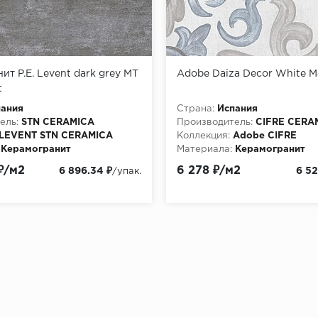
ит P.E. Levent dark grey MT
Adobe Daiza Decor White M
t
пания
Страна:
Испания
ель:
STN CERAMICA
Производитель:
CIFRE CERA
LEVENT STN CERAMICA
Коллекция:
Adobe CIFRE
Керамогранит
Материала:
Керамогранит
и:
P.E. Levent dark grey MT
₽/м2
6 278 ₽/м2
6 896.34 ₽
6 52
/упак.