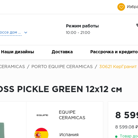
Избра
Режим работы
Москва, Ленинградское шоссе дом 25, Торговый Центр Family Room, 2-ой этаж, Магазин Керамический Бум.
10:00 - 21:00
Наши дизайны
Доставка
Рассрочка и кредит
CERAMICAS
/
PORTO EQUIPE CERAMICAS
/
30621 КерГранит
SS PICKLE GREEN 12x12 см
EQUIPE
8 59
CERAMICAS
8 599.08 
Испания
Товар до