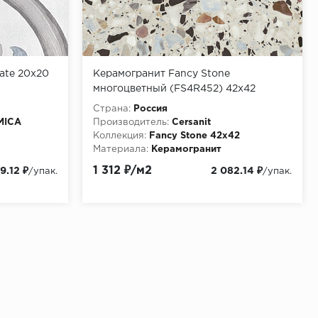
ate 20x20
Керамогранит Fancy Stone
многоцветный (FS4R452) 42x42
(1,587м2/76,176м2/48уп)
Страна:
Россия
MICA
Производитель:
Cersanit
Коллекция:
Fancy Stone 42х42
Материала:
Керамогранит
1 312 ₽/м2
9.12 ₽
2 082.14 ₽
/упак.
/упак.