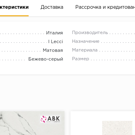
ктеристики
Доставка
Рассрочка и кредитова
Производитель
Италия
Назначение
I Lecci
Материала
Матовая
Размер
Бежево-серый
вание деньгами
ам за 2 минуты прямо в форме заявки на той же страни
ине, на встрече с представителем или по СМС
рок предоставления рассрочки от 3 до 10 месяцев