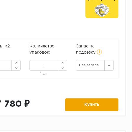
, м2
Количество
Запас на
i
упаковок:
подрезку
Без запаса
1 шт
7 780 ₽
Купить