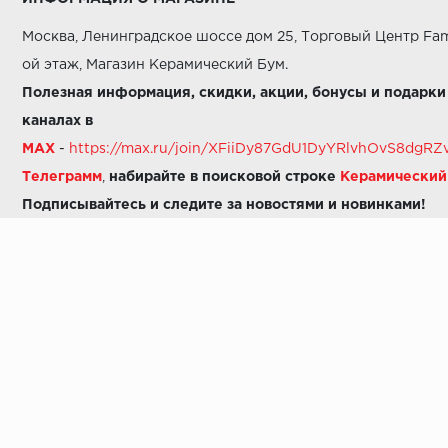
Москва, Ленинградское шоссе дом 25, Торговый Центр Fam
ой этаж, Магазин Керамический Бум.
Полезная информация, скидки, акции, бонусы и подарки
каналах в
MAX
-
https://max.ru/join/XFiiDy87GdU1DyYRlvhOvS8dg
Телеграмм
,
набирайте в поисковой строке
Керамически
Подписывайтесь и следите за новостями и новинками!
Звоните нам:
8 (925) 665-06-03
-
можно написать в MAX
8 (800) 600-48-49
8 (495) 647-64-46
+7 (925) 665-06-03
E-mail:
i30-41@yandex.ru