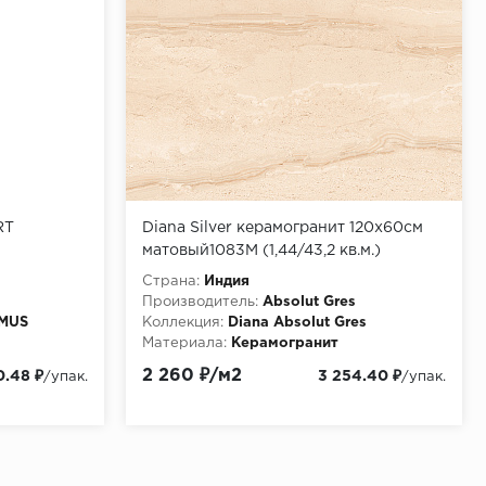
RT
Diana Silver керамогранит 120x60см
матовый1083M (1,44/43,2 кв.м.)
Страна:
Индия
Производитель:
Absolut Gres
OMUS
Коллекция:
Diana Absolut Gres
Материала:
Керамогранит
2 260 ₽/м2
0.48 ₽
3 254.40 ₽
/упак.
/упак.