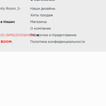
ily Room, 2-
Наши дизайны
Хиты продаж
 в Наших
Магазины
О компании
RZvZcJSM5j3OOQm0X0
Рассрочки и Кредитование
и
й BOOM
.
Политика конфиденциальности