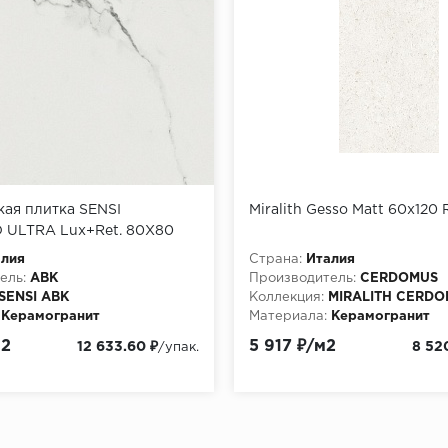
ая плитка SENSI
Miralith Gesso Matt 60x120 
 ULTRA Lux+Ret. 80X80
алия
Страна:
Италия
ель:
ABK
Производитель:
CERDOMUS
SENSI ABK
Коллекция:
MIRALITH CERD
Керамогранит
Материала:
Керамогранит
м2
5 917 ₽/м2
12 633.60 ₽
8 52
/упак.