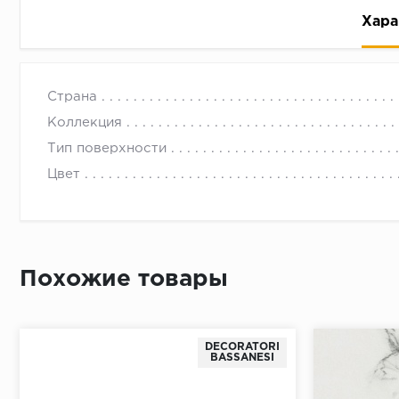
Хара
Страна
Коллекция
Тип поверхности
Цвет
Рассрочка беспроцентная: вы не платите за пользо
Высокая вероятность одобрения: до 95%
Быстрое рассмотрение: решение от банка придет в
Подписание договора доступным способом: в магаз
Похожие товары
Одобрение за 1-2 минуты
Срок предоставления кредита от 3 до 36 месяцев С
DECORATORI
Достаточно только паспорта
BASSANESI