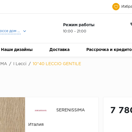
Избра
Режим работы
Москва, Ленинградское шоссе дом 25, Торговый Центр Family Room, 2-ой этаж, Магазин Керамический Бум.
10:00 - 21:00
Наши дизайны
Доставка
Рассрочка и кредит
IMA
/
I Lecci
/
10*40 LECCIO GENTILE
7 78
SERENISSIMA
Италия